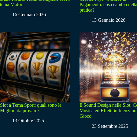
tema Motori
Pagamento: cosa cambia nell
pratica?
16 Gennaio 2026
13 Gennaio 2026
Slot a Tema Sport: quali sono le
Il Sound Design nelle Slot: 
Migliori da provare?
Musica ed Effetti influenzano 
Gioco
13 Ottobre 2025
23 Settembre 2025