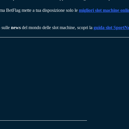
rma BetFlag mette a tua disposizione solo le
migliori slot machine onli
 sulle
news
del mondo delle slot machine, scopri la
guida slot SportN