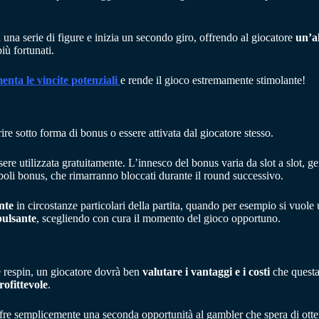
una serie di figure e inizia un secondo giro, offrendo al giocatore
un’al
iù fortunati.
enta le vincite potenziali
e rende il gioco estremamente stimolante!
rire sotto forma di bonus o essere attivata dal giocatore stesso.
sere utilizzata gratuitamente. L’innesco del bonus varia da slot a slot, 
oli bonus, che rimarranno bloccati durante il round successivo.
nte
in circostanze particolari della partita, quando per esempio si vuole
pulsante
, scegliendo con cura il momento del gioco opportuno.
ne respin, un giocatore dovrà ben
valutare i vantaggi e i costi
che questa 
rofittevole
.
ffre semplicemente una seconda opportunità al gambler che spera di ott