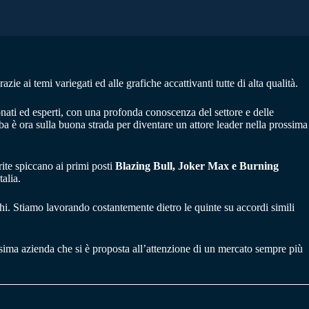
azie ai temi variegati ed alle grafiche accattivanti tutte di alta qualità.
ati ed esperti, con una profonda conoscenza del settore e delle
a è ora sulla buona strada per diventare un attore leader nella prossima
ite spiccano ai primi posti
Blazing Bull, Joker Max e Burning
alia.
hi. Stiamo lavorando costantemente dietro le quinte su accordi simili
ima azienda che si è proposta all’attenzione di un mercato sempre più