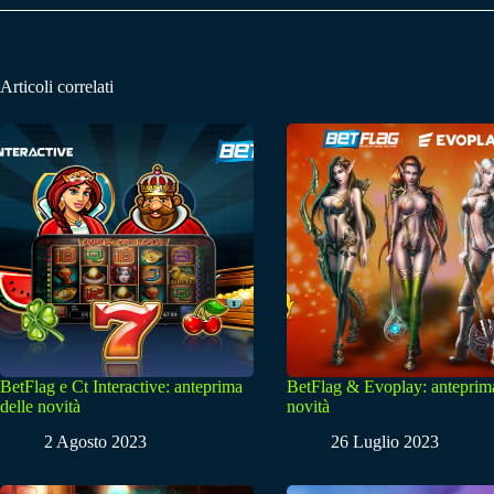
Articoli correlati
BetFlag e Ct Interactive: anteprima
BetFlag & Evoplay: anteprima
delle novità
novità
2 Agosto 2023
26 Luglio 2023