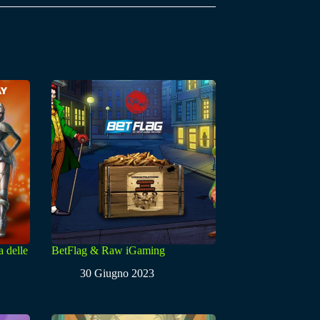
 delle
BetFlag & Raw iGaming
30 Giugno 2023