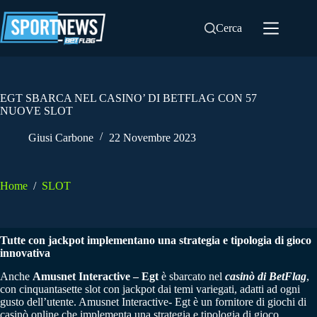
Salta
al
Cerca
contenuto
EGT SBARCA NEL CASINO’ DI BETFLAG CON 57
NUOVE SLOT
Giusi Carbone
22 Novembre 2023
Home
/
SLOT
Tutte con jackpot implementano una strategia e tipologia di gioco
innovativa
Anche
Amusnet Interactive – Egt
è sbarcato nel
casinò di BetFlag
,
con cinquantasette slot con jackpot dai temi variegati, adatti ad ogni
gusto dell’utente. Amusnet Interactive- Egt è un fornitore di giochi di
casinò online che implementa una strategia e tipologia di gioco