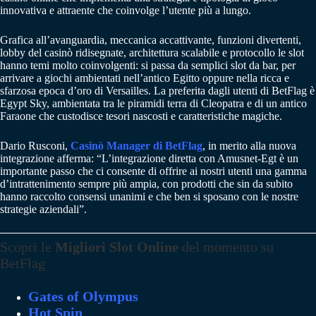
innovativa e attraente che coinvolge l’utente più a lungo.
Grafica all’avanguardia, meccanica accattivante, funzioni divertenti,
lobby del casinò ridisegnate, architettura scalabile e protocollo le slot
hanno temi molto coinvolgenti: si passa da semplici slot da bar, per
arrivare a giochi ambientati nell’antico Egitto oppure nella ricca e
sfarzosa epoca d’oro di Versailles. La preferita dagli utenti di BetFlag è
Egypt Sky, ambientata tra le piramidi terra di Cleopatra e di un antico
Faraone che custodisce tesori nascosti e caratteristiche magiche.
Dario Rusconi,
Casinò Manager di BetFlag
, in merito alla nuova
integrazione afferma: “L’integrazione diretta con Amusnet-Egt è un
importante passo che ci consente di offrire ai nostri utenti una gamma
d’intrattenimento sempre più ampia, con prodotti che sin da subito
hanno raccolto consensi unanimi e che ben si sposano con le nostre
strategie aziendali”.
Scopri le
Migliori Slot Online
del momento su
BetFlag
Gates of Olympus
Hot Spin