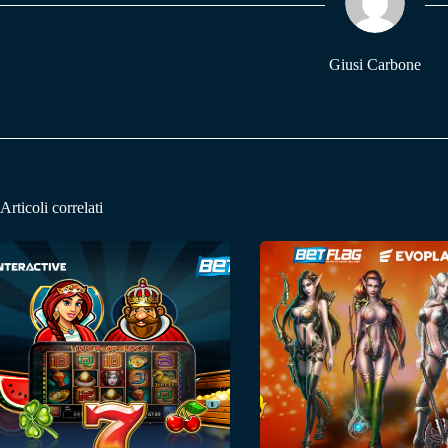
pp
m
Giusi Carbone
Articoli correlati