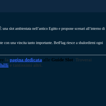
una slot ambientata nell’antico Egitto e propone scenari all’interno di
e con una vincita tanto importante. BetFlag riesce a sbalordirmi ogni
ere
la
pagina dedicata
alle
Guide Slot
. Troverai
hilli
e tantissimi altri.