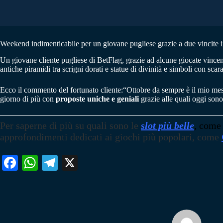
Weekend indimenticabile per un giovane pugliese grazie a due vincite 
Un giovane cliente pugliese di BetFlag, grazie ad alcune giocate vincent
antiche piramidi tra scrigni dorati e statue di divinità e simboli con scar
Ecco il commento del fortunato cliente:“Ottobre da sempre è il mio mes
giorno di più con
proposte uniche e geniali
grazie alle quali oggi sono
Per saperne di più su quali sono le
slot più belle
, come
approfondimenti dedicati ai giochi più popolari, come
Fa
W
Te
X
ce
ha
le
bo
ts
gr
ok
A
a