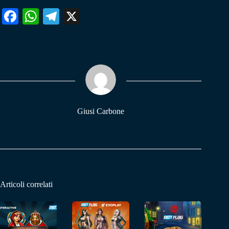
Fa
W
Te
X
ce
ha
le
bo
ts
gr
ok
A
a
pp
m
Giusi Carbone
Articoli correlati