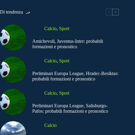
Di tendenza
Calcio
,
Sport
Amichevoli, Juventus-Inter: probabili
formazioni e pronostico
Calcio
,
Sport
Preliminari Europa League, Hradec-Besiktas:
probabili formazioni e pronostico
Calcio
,
Sport
Preliminari Europa League, Salisburgo-
Pafos: probabili formazioni e pronostico
Calcio