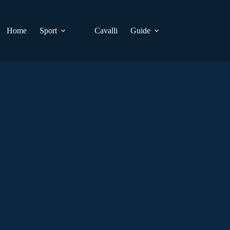
Home
Sport
Cavalli
Guide