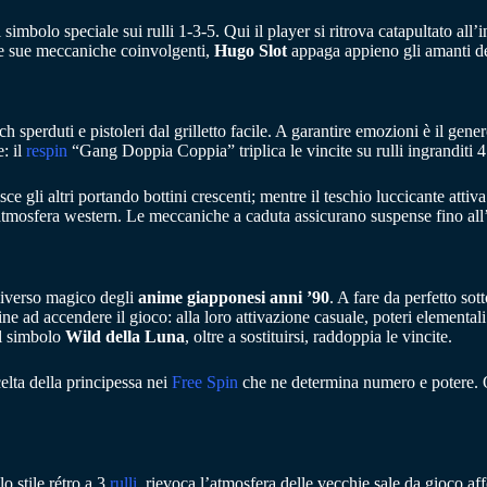
l simbolo speciale sui rulli 1-3-5. Qui il player si ritrova catapultato all
n le sue meccaniche coinvolgenti,
Hugo Slot
appaga appieno gli amanti de
 sperduti e pistoleri dal grilletto facile. A garantire emozioni è il gen
: il
respin
“Gang Doppia Coppia” triplica le vincite su rulli ingranditi 
e gli altri portando bottini crescenti; mentre il teschio luccicante attiva
l’atmosfera western. Le meccaniche a caduta assicurano suspense fino all
universo magico degli
anime giapponesi anni ’90
. A fare da perfetto so
ne ad accendere il gioco: alla loro attivazione casuale, poteri elementali
Il simbolo
Wild della Luna
, oltre a sostituirsi, raddoppia le vincite.
elta della principessa nei
Free Spin
che ne determina numero e potere. Qu
o stile rétro a 3
rulli
, rievoca l’atmosfera delle vecchie sale da gioco af