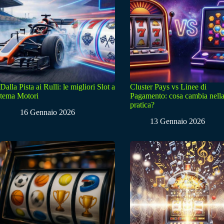
Dalla Pista ai Rulli: le migliori Slot a
Cluster Pays vs Linee di
tema Motori
Pagamento: cosa cambia nell
pratica?
16 Gennaio 2026
13 Gennaio 2026