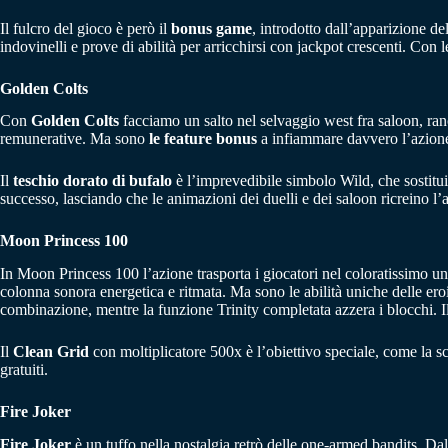
Il fulcro del gioco è però il
bonus game
, introdotto dall’apparizione de
indovinelli e prove di abilità per arricchirsi con jackpot crescenti. Co
Golden Colts
Con
Golden Colts
facciamo un salto nel selvaggio west fra saloon, ranch
remunerative. Ma sono
le feature bonus
a infiammare davvero l’azione
Il
teschio dorato di bufalo
è l’imprevedibile simbolo Wild, che sostituisc
successo, lasciando che le animazioni dei duelli e dei saloon ricreino 
Moon Princess 100
In Moon Princess 100 l’azione trasporta i giocatori nel coloratissimo 
colonna sonora energetica e ritmata. Ma sono le abilità uniche delle eroi
combinazione, mentre la funzione Trinity completata azzera i blocchi. 
Il
Clean Grid
con moltiplicatore 500x è l’obiettivo speciale, come la sc
gratuiti.
Fire Joker
Fire Joker
è un tuffo nella nostalgia retrò delle one-armed bandits. Dall