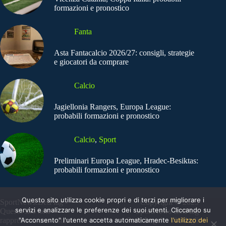
formazioni e pronostico
Fanta
Asta Fantacalcio 2026/27: consigli, strategie
e giocatori da comprare
Calcio
Jagiellonia Rangers, Europa League:
probabili formazioni e pronostico
Calcio
,
Sport
Preliminari Europa League, Hradec-Besiktas:
probabili formazioni e pronostico
Questo sito utilizza cookie propri e di terzi per migliorare i
SportNews.BetFlag -
Copyright © 2025
servizi e analizzare le preferenze dei suoi utenti. Cliccando su
Questo sito non
SportNews BetFlag
"Acconsento" l'utente accetta automaticamente
l'utilizzo dei
rappresenta una testata
Sede Legale: Via degli