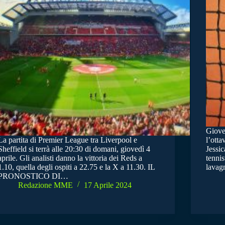
Gioved
La partita di Premier League tra Liverpool e
l’otta
Sheffield si terrà alle 20:30 di domani, giovedì 4
Jessic
aprile. Gli analisti danno la vittoria dei Reds a
tennis
1.10, quella degli ospiti a 22.75 e la X a 11.30. IL
lava
PRONOSTICO DI…
Redazione MME
17 Aprile 2024