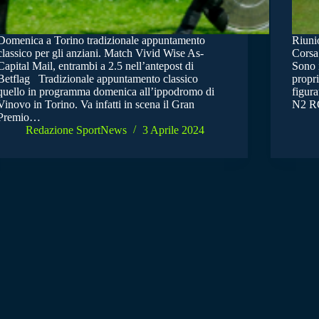
Domenica a Torino tradizionale appuntamento
Riunio
classico per gli anziani. Match Vivid Wise As-
Corsa 
Capital Mail, entrambi a 2.5 nell’antepost di
Sono i
Betflag Tradizionale appuntamento classico
propr
quello in programma domenica all’ippodromo di
figura
Vinovo in Torino. Va infatti in scena il Gran
N2 
Premio…
Redazione SportNews
3 Aprile 2024