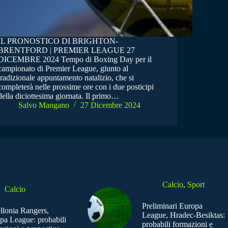
IL PRONOSTICO DI BRIGHTON-
BRENTFORD | PREMIER LEAGUE 27
DICEMBRE 2024 Tempo di Boxing Day per il
campionato di Premier League, giunto al
tradizionale appuntamento natalizio, che si
completerà nelle prossime ore con i due posticipi
della diciottesima giornata. Il primo…
Salvo Mangano
27 Dicembre 2024
Calcio
,
Sport
Calcio
Preliminari Europa
ellonia Rangers,
League, Hradec-Besiktas:
pa League: probabili
probabili formazioni e