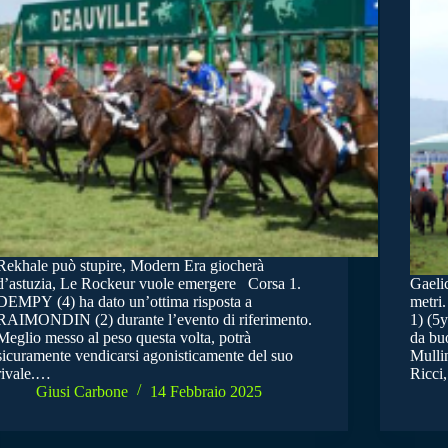
Rekhale può stupire, Modern Era giocherà
d’astuzia, Le Rockeur vuole emergere Corsa 1.
Gaeli
DEMPY (4) ha dato un’ottima risposta a
metri
RAIMONDIN (2) durante l’evento di riferimento.
1) (5y
Meglio messo al peso questa volta, potrà
da buo
sicuramente vendicarsi agonisticamente del suo
Mullin
rivale.…
Ricci
Giusi Carbone
14 Febbraio 2025