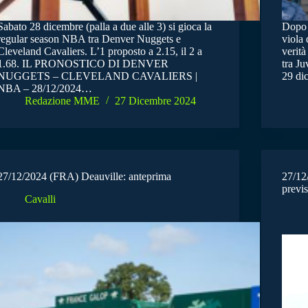
Sabato 28 dicembre (palla a due alle 3) si gioca la
Dopo d
regular season NBA tra Denver Nuggets e
viola
Cleveland Cavaliers. L’1 proposto a 2.15, il 2 a
verità
1.68. IL PRONOSTICO DI DENVER
tra J
NUGGETS – CLEVELAND CAVALIERS |
29 di
NBA – 28/12/2024…
Redazione MME
27 Dicembre 2024
27/12/2024 (FRA) Deauville: anteprima
27/12
previs
Cavalli