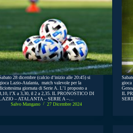
Sabato 28 dicembre (calcio d’inizio alle 20:45) si
Sabato
gioca Lazio-Atalanta, match valevole per la
gioca 
diciottesima giornata di Serie A. L’1 proposto a
Genoa.
3,10, l’X a 3,30, il 2 a 2,35. IL PRONOSTICO DI
IL P
LAZIO – ATALANTA – SERIE A –…
SERI
Salvo Mangano
27 Dicembre 2024