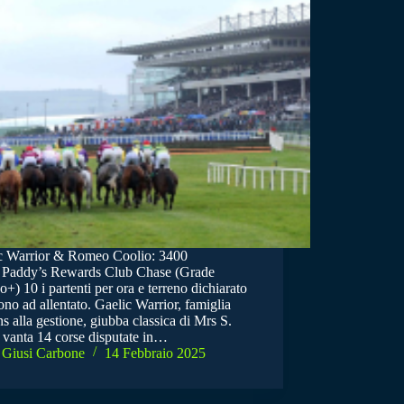
c Warrior & Romeo Coolio: 3400
. Paddy’s Rewards Club Chase (Grade
o+) 10 i partenti per ora e terreno dichiarato
no ad allentato. Gaelic Warrior, famiglia
s alla gestione, giubba classica di Mrs S.
, vanta 14 corse disputate in…
Giusi Carbone
14 Febbraio 2025