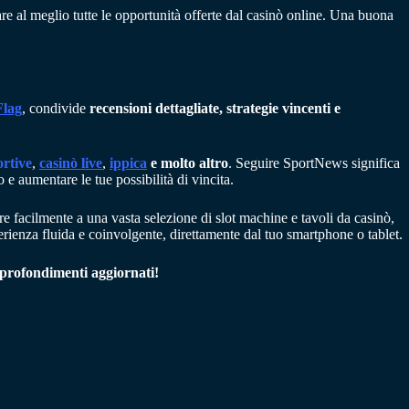
tare al meglio tutte le opportunità offerte dal casinò online. Una buona
Flag
, condivide
recensioni dettagliate, strategie vincenti e
rtive
,
casinò live
,
ippica
e molto altro
. Seguire SportNews significa
o e aumentare le tue possibilità di vincita.
 facilmente a una vasta selezione di slot machine e tavoli da casinò,
esperienza fluida e coinvolgente, direttamente dal tuo smartphone o tablet.
pprofondimenti aggiornati!