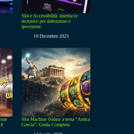
Slot e Accessibilità: interfacce
a
inclusive per daltonismo e
ipovisione
19 Dicembre 2025
Come
Slot Machine Online a tema “Antica
il
Grecia”: Guida Completa