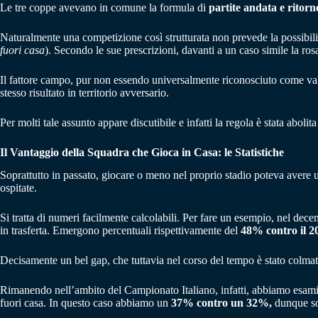
Le tre coppe avevano in comune la formula di
partite andata e ritorn
Naturalmente una competizione così strutturata non prevede la possibilit
fuori casa
). Secondo le sue prescrizioni, davanti a un caso simile la rosa
Il fattore campo, pur non essendo universalmente riconosciuto come val
stesso risultato in territorio avversario.
Per molti tale assunto appare discutibile e infatti la regola è stata abo
Il Vantaggio della Squadra che Gioca in Casa: le Statistiche
Soprattutto in passato, giocare o meno nel proprio stadio poteva avere un
ospitate.
Si tratta di numeri facilmente calcolabili. Per fare un esempio, nel dec
in trasferta. Emergono percentuali rispettivamente del
48% contro il 
Decisamente un bel gap, che tuttavia nel corso del tempo è stato colmato
Rimanendo nell’ambito del Campionato Italiano, infatti, abbiamo esamina
fuori casa. In questo caso abbiamo un
37% contro un 32%,
dunque sol