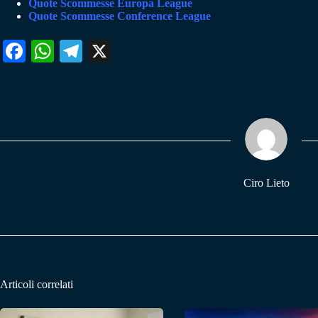
Quote Scommesse Europa League
Quote Scommesse Conference League
Fa
W
Te
X
ce
ha
le
bo
ts
gr
ok
A
a
pp
m
Ciro Lieto
Articoli correlati