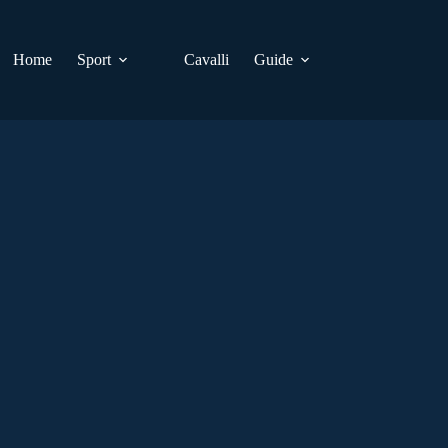
Home
Sport
Cavalli
Guide