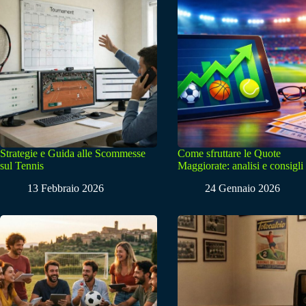
Strategie e Guida alle Scommesse
Come sfruttare le Quote
sul Tennis
Maggiorate: analisi e consigli
13 Febbraio 2026
24 Gennaio 2026