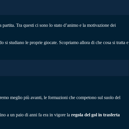
a partita. Tra questi ci sono lo stato d’animo e la motivazione dei
 si studiano le proprie giocate. Scopriamo allora di che cosa si tratta e
emo meglio più avanti, le formazioni che competono sul suolo del
ino a un paio di anni fa era in vigore la
regola del gol in trasferta