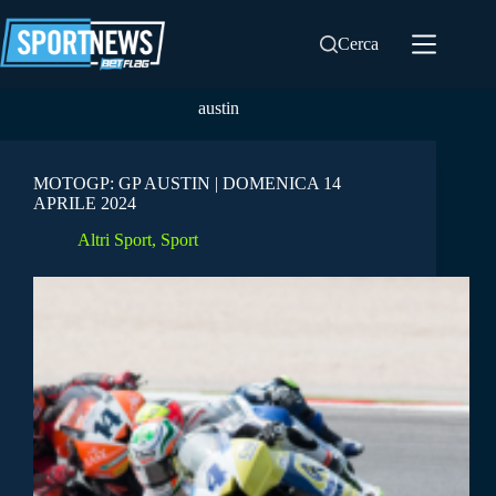
Salta
al
Cerca
contenuto
austin
MOTOGP: GP AUSTIN | DOMENICA 14
APRILE 2024
Altri Sport
,
Sport