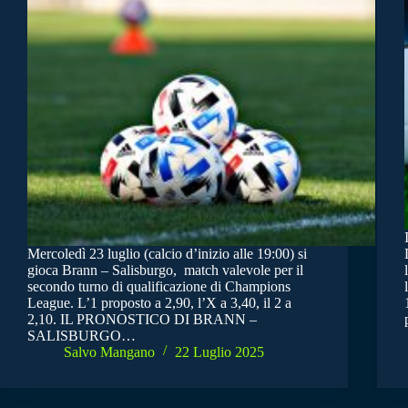
Mercoledì 23 luglio (calcio d’inizio alle 19:00) si
gioca Brann – Salisburgo, match valevole per il
secondo turno di qualificazione di Champions
League. L’1 proposto a 2,90, l’X a 3,40, il 2 a
2,10. IL PRONOSTICO DI BRANN –
SALISBURGO…
Salvo Mangano
22 Luglio 2025