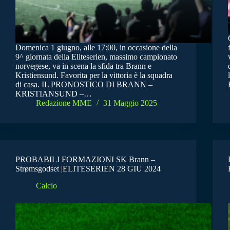
Domenica 1 giugno, alle 17:00, in occasione della
9^ giornata della Eliteserien, massimo campionato
norvegese, va in scena la sfida tra Brann e
Kristiensund. Favorita per la vittoria è la squadra
di casa. IL PRONOSTICO DI BRANN –
KRISTIANSUND –…
Redazione MME
31 Maggio 2025
PROBABILI FORMAZIONI SK Brann –
Strømsgodset |ELITESERIEN 28 GIU 2024
Calcio