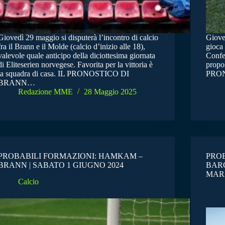
Giovedì 29 maggio si disputerà l’incontro di calcio
Gioved
fra il Brann e il Molde (calcio d’inizio alle 18),
gioca 
valevole quale anticipo della diciottesima giornata
Confe
di Eliteserien norvegese. Favorita per la vittoria è
propos
la squadra di casa. IL PRONOSTICO DI
PRON
BRANN…
Redazione MME
28 Maggio 2025
PROBABILI FORMAZIONI: HAMKAM –
PROB
BRANN | SABATO 1 GIUGNO 2024
BAR
MAR
Calcio