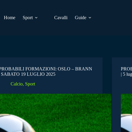
Home
Sport
Cavalli
Guide
PROBABILI FORMAZIONI: OSLO – BRANN
PROB
| SABATO 19 LUGLIO 2025
| 5 lu
Calcio
,
Sport