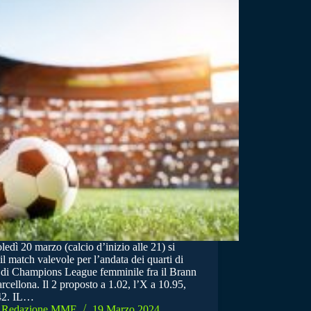
edì 20 marzo (calcio d’inizio alle 21) si
il match valevole per l’andata dei quarti di
e di Champions League femminile fra il Brann
arcellona. Il 2 proposto a 1.02, l’X a 10.95,
 42. IL…
Redazione MME
19 Marzo 2024