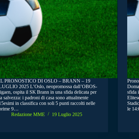
IL PRONOSTICO DI OSLO – BRANN – 19
Prono
LUGLIO 2025 L’Oslo, neopromossa dall’OBOS-
Doman
ligaen, ospita il SK Brann in una sfida delicata per
sfida 
la salvezza: i padroni di casa sono attualmente
Elite
15esimi in classifica con soli 5 punti raccolti nelle
Stadio
prime 9…
le 14
Redazione MME
19 Luglio 2025