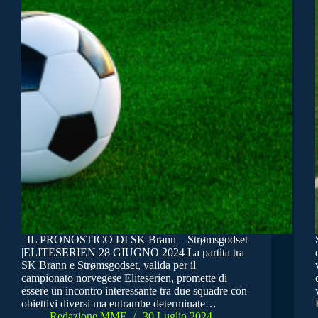
IL PRONOSTICO DI SK Brann – Strømsgodset
|ELITESERIEN 28 GIUGNO 2024 La partita tra
SK Brann e Strømsgodset, valida per il
campionato norvegese Eliteserien, promette di
essere un incontro interessante tra due squadre con
obiettivi diversi ma entrambe determinate…
Redazione MME
30 Luglio 2024