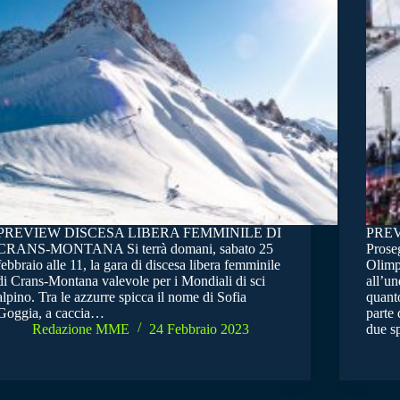
PREVIEW DISCESA LIBERA FEMMINILE DI
PREV
CRANS-MONTANA Si terrà domani, sabato 25
Prose
febbraio alle 11, la gara di discesa libera femminile
Olimpi
di Crans-Montana valevole per i Mondiali di sci
all’un
alpino. Tra le azzurre spicca il nome di Sofia
quanto
Goggia, a caccia…
parte
Redazione MME
24 Febbraio 2023
due s