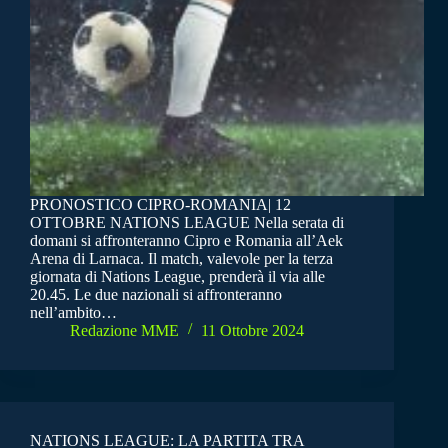
PRONOSTICO CIPRO-ROMANIA| 12
OTTOBRE NATIONS LEAGUE Nella serata di
domani si affronteranno Cipro e Romania all’Aek
Arena di Larnaca. Il match, valevole per la terza
giornata di Nations League, prenderà il via alle
20.45. Le due nazionali si affronteranno
nell’ambito…
Redazione MME
11 Ottobre 2024
NATIONS LEAGUE: LA PARTITA TRA