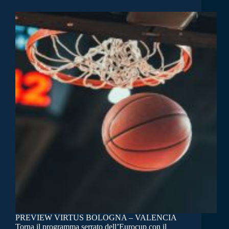
PREVIEW VIRTUS BOLOGNA – VALENCIA
Torna il programma serrato dell’Eurocup con il