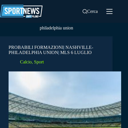
Salta
al
Cerca
contenuto
philadelphia union
PROBABILI FORMAZIONI| NASHVILLE-
PHILADELPHIA UNION| MLS 6 LUGLIO
Calcio
,
Sport