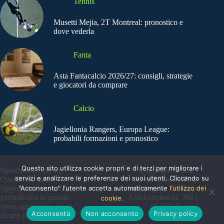
Tennis
Musetti Mejia, 2T Montreal: pronostico e
dove vederla
Fanta
Asta Fantacalcio 2026/27: consigli, strategie
e giocatori da comprare
Calcio
Jagiellonia Rangers, Europa League:
probabili formazioni e pronostico
Questo sito utilizza cookie propri e di terzi per migliorare i
SportNews.BetFlag -
Copyright © 2025
servizi e analizzare le preferenze dei suoi utenti. Cliccando su
Questo sito non
SportNews BetFlag
"Acconsento" l'utente accetta automaticamente
l'utilizzo dei
rappresenta una testata
Sede Legale: Via degli
giornalistica in quanto
Aldobrandeschi, 300 |
cookie.
viene aggiornato senza
00163 | Roma
Acconsento
Non acconsento
Privacy policy
alcuna periodicità