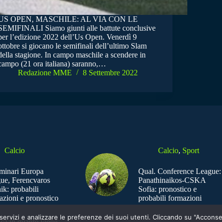
US OPEN, MASCHILE: AL VIA CON LE
SEMIFINALI Siamo giunti alle battute conclusive
per l’edizione 2022 dell’Us Open. Venerdì 9
ottobre si giocano le semifinali dell’ultimo Slam
della stagione. In campo maschile a scendere in
campo (21 ora italiana) saranno,…
Redazione MME
8 Settembre 2022
Calcio
Calcio
,
Sport
iminari Europa
Qual. Conference League:
ue, Ferencvaros
Panathinaikos-CSKA
ik: probabili
Sofia: pronostico e
azioni e pronostico
probabili formazioni
e i servizi e analizzare le preferenze dei suoi utenti. Cliccando su "Acco
ica in quanto viene