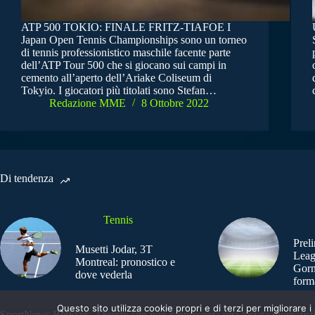
ATP 500 TOKIO: FINALE FRITZ-TIAFOE I
Japan Open Tennis Championships sono un torneo
di tennis professionistico maschile facente parte
dell’ATP Tour 500 che si giocano sui campi in
cemento all’aperto dell’Ariake Coliseum di
Tokyio. I giocatori più titolati sono Stefan…
Redazione MME
8 Ottobre 2022
Di tendenza
Tennis
Prel
Musetti Jodar, 3T
Leag
Montreal: pronostico e
Gorn
dove vederla
form
Questo sito utilizza cookie propri e di terzi per migliorar
SportNews.BetFlag - Questo sito non rappresenta una testata giornalist