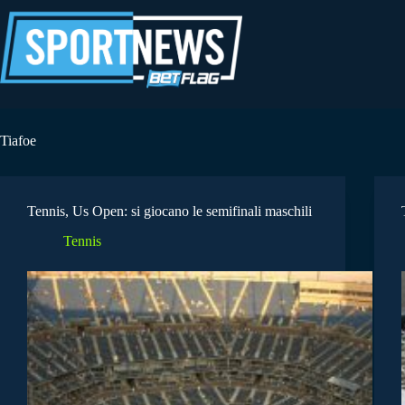
Salta
al
contenuto
Tiafoe
Tennis, Us Open: si giocano le semifinali maschili
Tennis