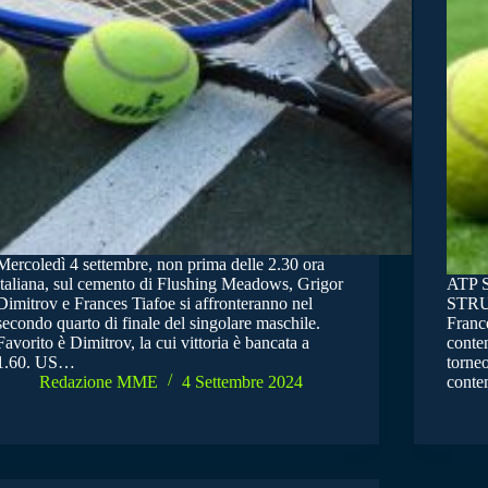
Mercoledì 4 settembre, non prima delle 2.30 ora
italiana, sul cemento di Flushing Meadows, Grigor
ATP 
Dimitrov e Frances Tiafoe si affronteranno nel
STRUF
secondo quarto di finale del singolare maschile.
Franc
Favorito è Dimitrov, la cui vittoria è bancata a
conten
1.60. US…
torneo
Redazione MME
4 Settembre 2024
conte