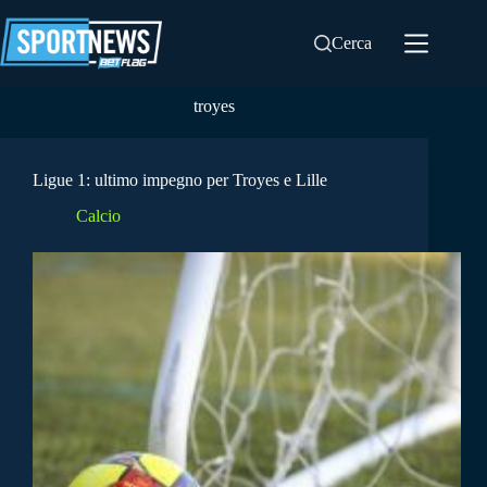
Salta
al
Cerca
contenuto
troyes
Ligue 1: ultimo impegno per Troyes e Lille
Calcio