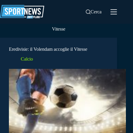
Salta
al
Cerca
contenuto
Vitesse
Eredivisie: il Volendam accoglie il Vitesse
Calcio