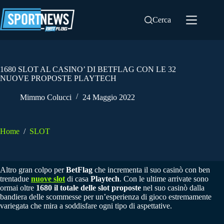
Salta
al
Cerca
contenuto
1680 SLOT AL CASINO’ DI BETFLAG CON LE 32
NUOVE PROPOSTE PLAYTECH
Mimmo Colucci
24 Maggio 2022
Home
/
SLOT
Altro gran colpo per
BetFlag
che incrementa il suo casinò con ben
trentadue
nuove slot
di casa
Playtech
. Con le ultime arrivate sono
ormai oltre
1680 il totale delle slot proposte
nel suo casinò dalla
bandiera delle scommesse per un’esperienza di gioco estremamente
variegata che mira a soddisfare ogni tipo di aspettative.