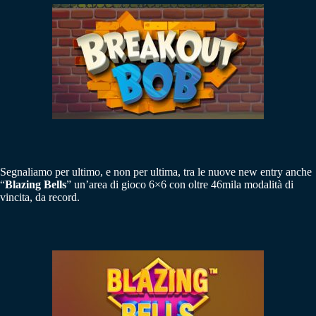
Segnaliamo per ultimo, e non per ultima, tra le nuove new entry anche
“
Blazing Bells
” un’area di gioco 6×6 con oltre 46mila modalità di
vincita, da record.