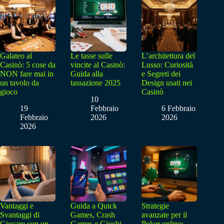
Galateo al
Le tasse sulle
L’architettura del
Casinò: 5 cose da
vincite al Casinò:
Lusso: Curiosità
NON fare mai in
Guida alla
e Segreti dei
un tavolo da
tassazione 2025
Design usati nei
gioco
Casinò
10
19
Febbraio
6 Febbraio
Febbraio
2026
2026
2026
Vantaggi e
Guida a Quick
Strategie
Svantaggi di
Games, Crash
avanzate per il
Giocare con un
Games e Giochi
Poker online: