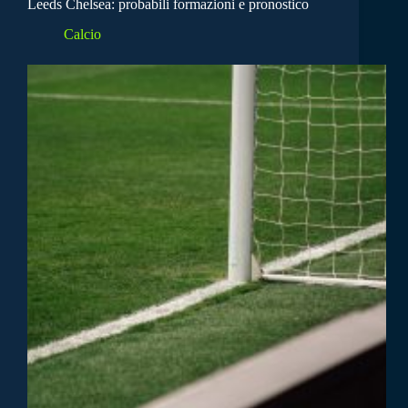
Leeds Chelsea: probabili formazioni e pronostico
Calcio