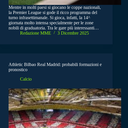
Mentre in molti paesi si giocano le coppe nazionali,
la Premier League si gode il ricco programma del
turno infrasettimanale. Si gioca, infatti, la 14^
giornata molto intensa specialmente per le zone
nobili di graduatoria. Tra le gare più interessanti…
Redazione MME
3 Dicembre 2025
Athletic Bilbao Real Madrid: probabili formazioni e
pronostico
Calcio