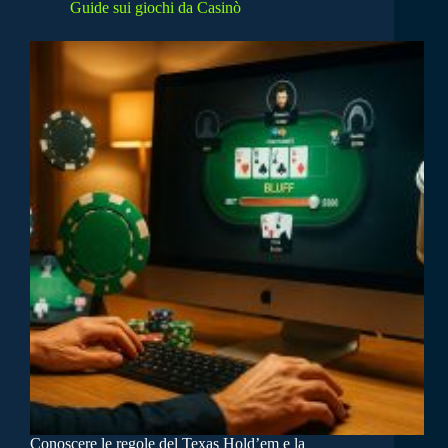
Guide sui giochi da Casinò
Conoscere le regole del Texas Hold’em e la