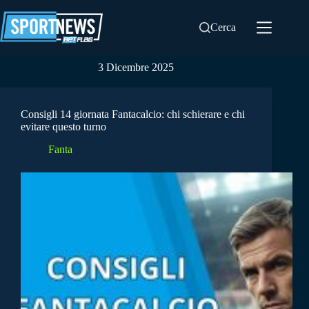
Salta
al
Cerca
contenuto
3 Dicembre 2025
Consigli 14 giornata Fantacalcio: chi schierare e chi
evitare questo turno
Fanta