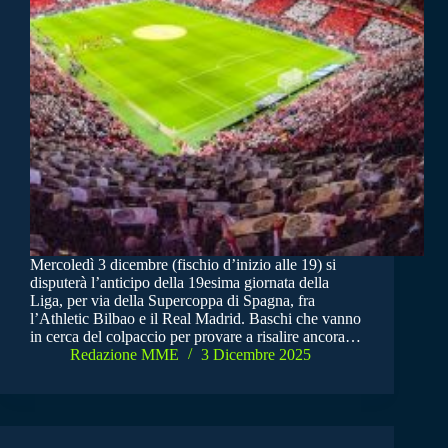
Mercoledì 3 dicembre (fischio d’inizio alle 19) si
disputerà l’anticipo della 19esima giornata della
Liga, per via della Supercoppa di Spagna, fra
l’Athletic Bilbao e il Real Madrid. Baschi che vanno
in cerca del colpaccio per provare a risalire ancora…
Redazione MME
3 Dicembre 2025