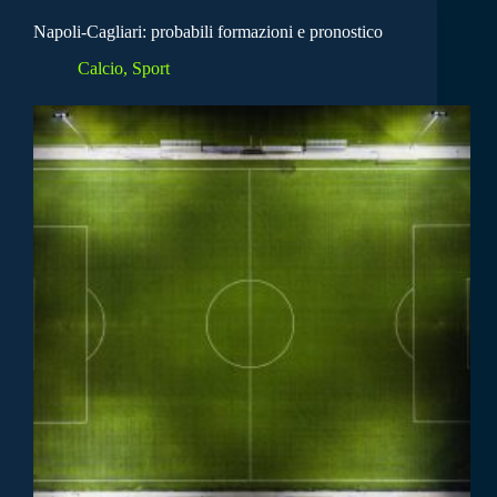
Napoli-Cagliari: probabili formazioni e pronostico
Calcio
,
Sport