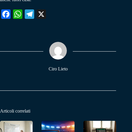
Fa
W
Te
X
ce
ha
le
bo
ts
gr
ok
A
a
pp
m
Ciro Lieto
Articoli correlati