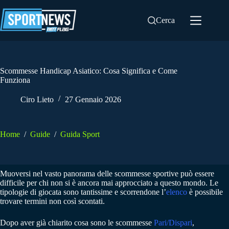
Salta
al
Cerca
contenuto
Scommesse Handicap Asiatico: Cosa Significa e Come
Funziona
Ciro Lieto
27 Gennaio 2026
Home
/
Guide
/
Guida Sport
Muoversi nel vasto panorama delle scommesse sportive può essere
difficile per chi non si è ancora mai approcciato a questo mondo. Le
tipologie di giocata sono tantissime e scorrendone l’
elenco
è possibile
trovare termini non così scontati.
Dopo aver già chiarito cosa sono le scommesse
Pari/Dispari
,