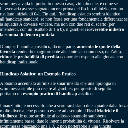
scommessa vada in porto. In questo caso, virtualmente, è come se
l’avversaria avesse segnato ancora prima del fischio di inizio, con un
risultato iniziale di 0-1. Fin qui, l’handicap asiatico sembra identico
all’handicap standard, se non fosse per una fondamentale differenza: se
la squadra A dovesse vincere, ma non con due reti di scarto (per
intenderci, con un risultato di 1 a 0), il gambler
riceverebbe indietro
la somma di denaro puntata
.
Dunque, l’handicap asiatico, da una parte,
aumenta le quote della
favorita
rendendo maggiormente allettante la scommessa; dall’altra,
riduce le probabilità di perdita
economica rispetto alla giocata con
handicap tradizionale.
Handicap Asiatico: un Esempio Pratico
Abbiamo accennato all’iniziale smarrimento che una tipologia di
scommessa simile può recare al gambler, per questo di seguito
portiamo un
esempio pratico di handicap asiatico
.
Innanzitutto, è necessario che a scontrarsi siano due squadre dalla forza
molto diversa, che possono essere ad esempio il
Real Madrid e il
Mallorca
: le quote attribuite al colosso spagnolo sarebbero
infinitamente basse, date le ingenti probabilità di vittoria. Risolvere la
scommessa piazzando una 1 X 2 non porterebbe a una vincita