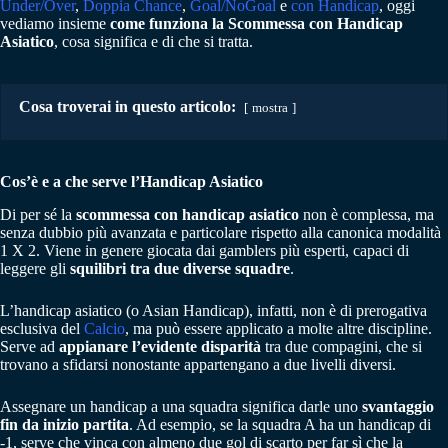
Under/Over
,
Doppia Chance
,
Goal/NoGoal
e
con Handicap
, oggi
vediamo insieme
come funziona la Scommessa con Handicap
Asiatico
, cosa significa e di che si tratta.
Cosa troverai in questo articolo:
mostra
Cos’è e a che serve l’Handicap Asiatico
Di per sé la
scommessa con handicap asiatico
non è complessa, ma
senza dubbio più avanzata e particolare rispetto alla canonica modalità
1 X 2. Viene in genere giocata dai gamblers più esperti, capaci di
leggere gli
squilibri tra due diverse squadre
.
L’handicap asiatico (o Asian Handicap), infatti, non è di prerogativa
esclusiva del
Calcio
, ma può essere applicato a molte altre discipline.
Serve ad
appianare l’evidente disparità
tra due compagini, che si
trovano a sfidarsi nonostante appartengano a due livelli diversi.
Assegnare un handicap a una squadra significa darle uno
svantaggio
fin da inizio partita
. Ad esempio, se la squadra A ha un handicap di
-1, serve che vinca con almeno due gol di scarto per far sì che la