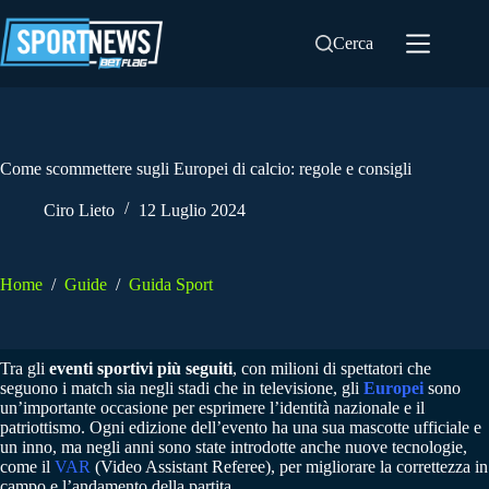
Salta
al
Cerca
contenuto
Come scommettere sugli Europei di calcio: regole e consigli
Ciro Lieto
12 Luglio 2024
Home
/
Guide
/
Guida Sport
Tra gli
eventi sportivi più seguiti
, con milioni di spettatori che
seguono i match sia negli stadi che in televisione, gli
Europei
sono
un’importante occasione per esprimere l’identità nazionale e il
patriottismo. Ogni edizione dell’evento ha una sua mascotte ufficiale e
un inno, ma negli anni sono state introdotte anche nuove tecnologie,
come il
VAR
(Video Assistant Referee), per migliorare la correttezza in
campo e l’andamento della partita.