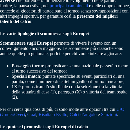
avverse
che potrebbero influenzare lo svolgimento delle partite.
Inoltre, la pausa estiva, nei
principali campionati
e delle coppe europee,
concede ai giocatori di partecipare al torneo senza sovrapposizioni con
altri impegni sportivi, per garantire così la
presenza dei migliori
talenti del calcio
.
Le varie tipologie di scommessa sugli Europei
Scommettere sugli Europei
permette di vivere l’evento con un
coinvolgimento ancora maggiore. Le scommesse più classiche sono
anche quelle più gettonate, perfette per chi vuole iniziare a giocare:
Passaggio turno
: pronosticare se una nazionale passerà o meno
al turno successivo del torneo;
Speciali match
: puntate specifiche su eventi particolari di una
partita, come il numero di cartellini gialli o il primo marcatore;
1X2
: pronosticare l’esito finale con la selezione tra la vittoria
della squadra di casa (1), pareggio (X) o vittoria del team ospite
(2).
Per chi cerca qualcosa di più, ci sono molte altre opzioni tra cui
U/O
(Under/Over)
,
Goal
,
Risultato Esatto
,
Calci d’angolo
e
Sanzioni
.
Le quote e i pronostici sugli Europei di calcio