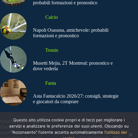
probabili formazioni e pronostico
Calcio
Napoli Osasuna, amichevole: probabili
formazioni e pronostico
Tennis
Musetti Mejia, 2T Montreal: pronostico e
dove vederla
Fanta
Asta Fantacalcio 2026/27: consigli, strategie
e giocatori da comprare
Questo sito utilizza cookie propri e di terzi per migliorare i
SportNews.BetFlag -
Copyright © 2025
servizi e analizzare le preferenze dei suoi utenti. Cliccando su
Questo sito non
SportNews BetFlag
"Acconsento" l'utente accetta automaticamente
l'utilizzo dei
rappresenta una testata
Sede Legale: Via degli
giornalistica in quanto
Aldobrandeschi, 300 |