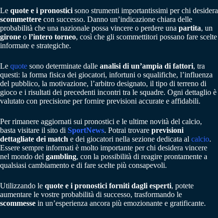
Le
quote e i pronostici
sono strumenti importantissimi per chi desidera
scommettere
con successo. Danno un’indicazione chiara delle
probabilità che una nazionale possa vincere o perdere una
partita
, un
girone
o
l’intero torneo
, così che gli scommettitori possano fare scelte
informate e strategiche.
Le
quote
sono determinate dalle
analisi di un’ampia di fattori
, tra
questi: la forma fisica dei giocatori, infortuni o squalifiche, l’influenza
del pubblico, la motivazione, l’arbitro designato, il tipo di terreno di
gioco e i risultati dei precedenti incontri tra le squadre. Ogni dettaglio è
valutato con precisione per fornire previsioni accurate e affidabili.
Per rimanere aggiornati sui pronostici e le ultime novità del calcio,
basta visitare il sito di
SportNews
. Potrai trovare
previsioni
dettagliate dei match
e dei giocatori nella sezione dedicata al
calcio
.
Essere sempre informati è molto importante per chi desidera vincere
nel mondo del
gambling
, con la possibilità di reagire prontamente a
qualsiasi cambiamento e di fare scelte più consapevoli.
Utilizzando le
quote e i pronostici forniti dagli esperti
, potete
aumentare le vostre probabilità di successo, trasformando le
scommesse
in un’esperienza ancora più emozionante e gratificante.