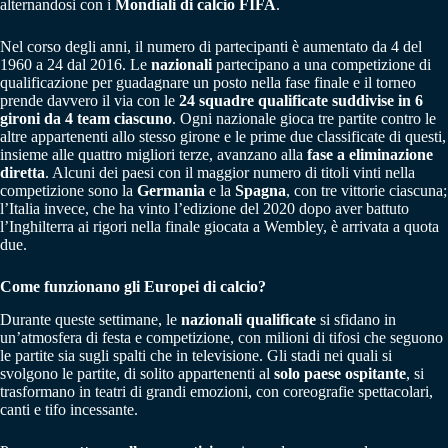
alternandosi con i
Mondiali di calcio FIFA
.
Nel corso degli anni, il numero di partecipanti è aumentato da 4 del
1960 a 24 dal 2016. Le
nazionali
partecipano a una competizione di
qualificazione per guadagnare un posto nella fase finale e il torneo
prende davvero il via con le
24 squadre qualificate suddivise in 6
gironi da 4 team ciascuno
. Ogni nazionale gioca tre partite contro le
altre appartenenti allo stesso girone e le prime due classificate di questi,
insieme alle quattro migliori terze, avanzano alla
fase a eliminazione
diretta
. Alcuni dei paesi con il maggior numero di titoli vinti nella
competizione sono la
Germania
e la
Spagna
, con tre vittorie ciascuna;
l’Italia invece, che ha vinto l’edizione del 2020 dopo aver battuto
l’Inghilterra ai rigori nella finale giocata a Wembley, è arrivata a quota
due.
Come funzionano gli Europei di calcio?
Durante queste settimane, le
nazionali qualificate
si sfidano in
un’atmosfera di festa e competizione, con milioni di tifosi che seguono
le partite sia sugli spalti che in televisione. Gli stadi nei quali si
svolgono le partite, di solito appartenenti al
solo paese ospitante
, si
trasformano in teatri di grandi emozioni, con coreografie spettacolari,
canti e tifo incessante.