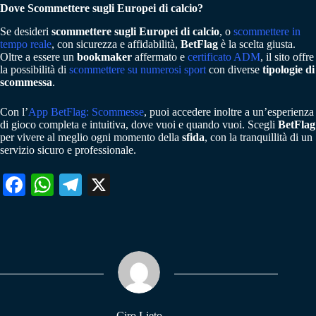
Dove Scommettere sugli Europei di calcio?
Se desideri
scommettere sugli Europei di calcio
, o
scommettere in
tempo reale
, con sicurezza e affidabilità,
BetFlag
è la scelta giusta.
Oltre a essere un
bookmaker
affermato e
certificato ADM
, il sito offre
la possibilità di
scommettere su numerosi sport
con diverse
tipologie di
scommessa
.
Con l’
App BetFlag: Scommesse
, puoi accedere inoltre a un’esperienza
di gioco completa e intuitiva, dove vuoi e quando vuoi. Scegli
BetFlag
per vivere al meglio ogni momento della
sfida
, con la tranquillità di un
servizio sicuro e professionale.
Fa
W
Te
X
ce
ha
le
bo
ts
gr
ok
A
a
pp
m
Ciro Lieto