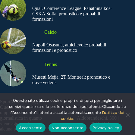
Qual. Conference League: Panathinaikos-
CSKA Sofia: pronostico e probabili
formazioni
Calcio
Napoli Osasuna, amichevole: probabili
formazioni e pronostico
Tennis
Musetti Mejia, 2T Montreal: pronostico e
dove vederla
Questo sito utilizza cookie propri e di terzi per migliorare i
SportNews.BetFlag -
Copyright © 2025
servizi e analizzare le preferenze dei suoi utenti. Cliccando su
Questo sito non
SportNews BetFlag
"Acconsento" l'utente accetta automaticamente
l'utilizzo dei
rappresenta una testata
Sede Legale: Via degli
giornalistica in quanto
Aldobrandeschi, 300 |
cookie.
viene aggiornato senza
00163 | Roma
Acconsento
Non acconsento
Privacy policy
alcuna periodicità