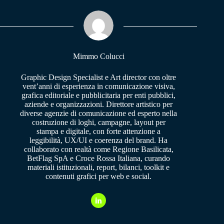
ok
A
a
pp
m
Mimmo Colucci
Graphic Design Specialist e Art director con oltre
vent’anni di esperienza in comunicazione visiva,
grafica editoriale e pubblicitaria per enti pubblici,
aziende e organizzazioni. Direttore artistico per
diverse agenzie di comunicazione ed esperto nella
costruzione di loghi, campagne, layout per
stampa e digitale, con forte attenzione a
leggibilità, UX/UI e coerenza del brand. Ha
collaborato con realtà come Regione Basilicata,
BetFlag SpA e Croce Rossa Italiana, curando
materiali istituzionali, report, bilanci, toolkit e
contenuti grafici per web e social.