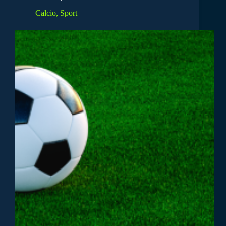
Calcio
,
Sport