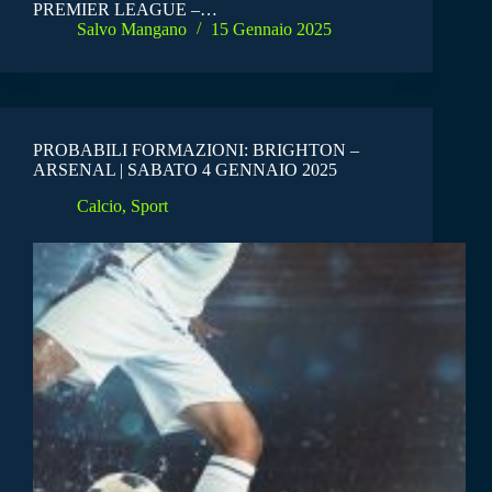
PREMIER LEAGUE –…
Salvo Mangano
15 Gennaio 2025
PROBABILI FORMAZIONI: BRIGHTON –
ARSENAL | SABATO 4 GENNAIO 2025
Calcio
,
Sport