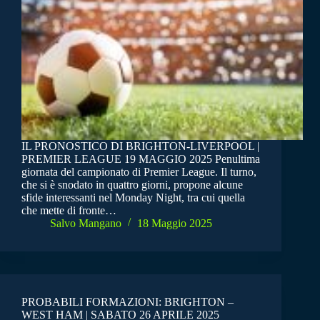
IL PRONOSTICO DI BRIGHTON-LIVERPOOL |
PREMIER LEAGUE 19 MAGGIO 2025 Penultima
giornata del campionato di Premier League. Il turno,
che si è snodato in quattro giorni, propone alcune
sfide interessanti nel Monday Night, tra cui quella
che mette di fronte…
Salvo Mangano
18 Maggio 2025
PROBABILI FORMAZIONI: BRIGHTON –
WEST HAM | SABATO 26 APRILE 2025