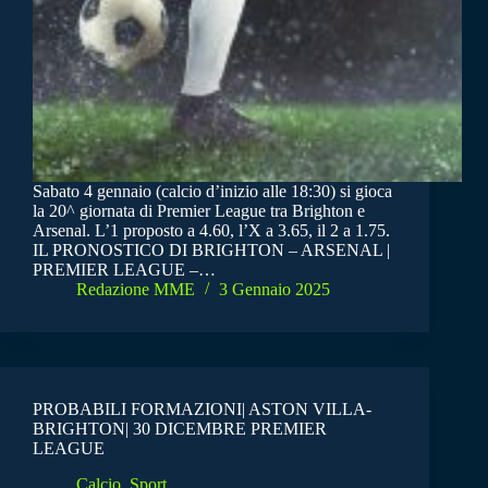
Sabato 4 gennaio (calcio d’inizio alle 18:30) si gioca
la 20^ giornata di Premier League tra Brighton e
Arsenal. L’1 proposto a 4.60, l’X a 3.65, il 2 a 1.75.
IL PRONOSTICO DI BRIGHTON – ARSENAL |
PREMIER LEAGUE –…
Redazione MME
3 Gennaio 2025
PROBABILI FORMAZIONI| ASTON VILLA-
BRIGHTON| 30 DICEMBRE PREMIER
LEAGUE
Calcio
,
Sport