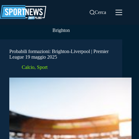
Salta
al
Cerca
contenuto
Brighton
Probabili formazioni: Brighton-Liverpool | Premier
League 19 maggio 2025
Calcio
,
Sport