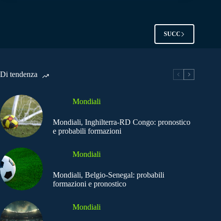
SUCC
Di tendenza
Mondiali
Mondiali, Inghilterra-RD Congo: pronostico
e probabili formazioni
Mondiali
Mondiali, Belgio-Senegal: probabili
formazioni e pronostico
Mondiali