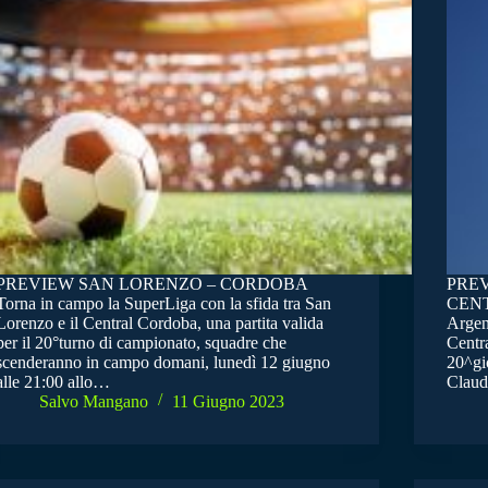
PREVIEW SAN LORENZO – CORDOBA
PRE
Torna in campo la SuperLiga con la sfida tra San
CENTR
Lorenzo e il Central Cordoba, una partita valida
Argent
per il 20°turno di campionato, squadre che
Centr
scenderanno in campo domani, lunedì 12 giugno
20^gio
alle 21:00 allo…
Claud
Salvo Mangano
11 Giugno 2023