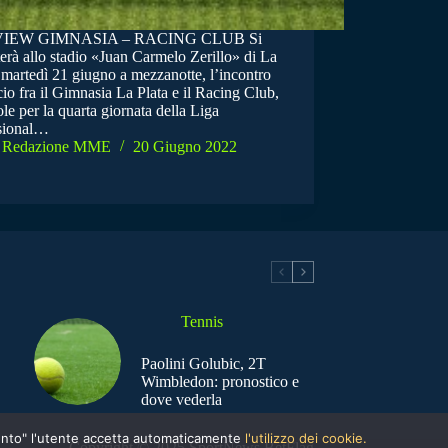
IEW GIMNASIA – RACING CLUB Si
erà allo stadio «Juan Carmelo Zerillo» di La
 martedì 21 giugno a mezzanotte, l’incontro
cio fra il Gimnasia La Plata e il Racing Club,
le per la quarta giornata della Liga
sional…
Redazione MME
20 Giugno 2022
Tennis
Paolini Golubic, 2T
Wimbledon: pronostico e
dove vederla
nsento" l'utente accetta automaticamente
l'utilizzo dei cookie.
Copyright © 2025 SportNews BetFlag