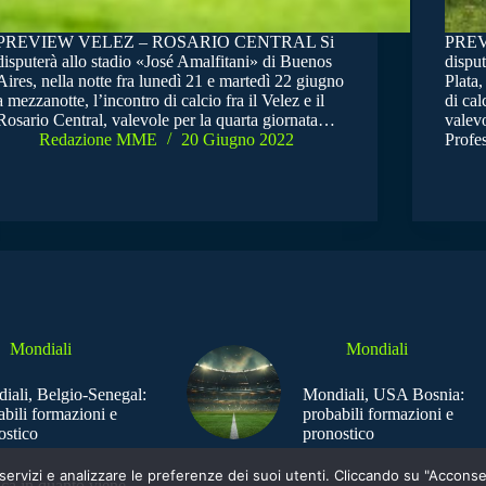
PREVIEW VELEZ – ROSARIO CENTRAL Si
PREV
disputerà allo stadio «José Amalfitani» di Buenos
disput
Aires, nella notte fra lunedì 21 e martedì 22 giugno
Plata,
a mezzanotte, l’incontro di calcio fra il Velez e il
di cal
Rosario Central, valevole per la quarta giornata…
valevo
Redazione MME
20 Giugno 2022
Profe
Mondiali
Mondiali
iali, Belgio-Senegal:
Mondiali, USA Bosnia:
abili formazioni e
probabili formazioni e
ostico
pronostico
e i servizi e analizzare le preferenze dei suoi utenti. Cliccando su "Acco
ica in quanto viene