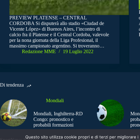
PREVIEW PLATENSE – CENTRAL
CORDOBA Si disputerà allo stadio «Ciudad de
Vicente López» di Buenos Aires, l’incontro di
calcio fra il Platense e il Central Cordoba, valevole
per la nona giornata della Liga Profesional, il
massimo campionato argentino. Si troveranno…
Redazione MME
19 Luglio 2022
Di tendenza
Mondiali
Mondiali, Inghilterra-RD
Mond
Congo: pronostico e
prob
probabili formazioni
pron
Questo sito utilizza cookie propri e di terzi per migliorar
SportNews.BetFlag - Questo sito non rappresenta una testata giornalist