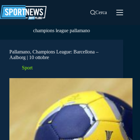
Salta
al
Cerca
contenuto
champions league pallamano
Pallamano, Champions League: Barcellona –
Aalborg | 10 ottobre
Sport