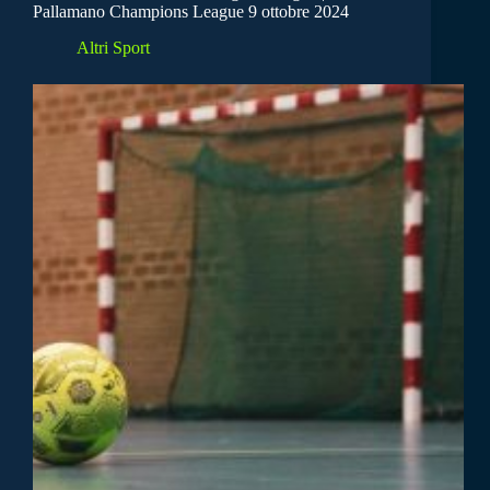
Pallamano Champions League 9 ottobre 2024
Altri Sport