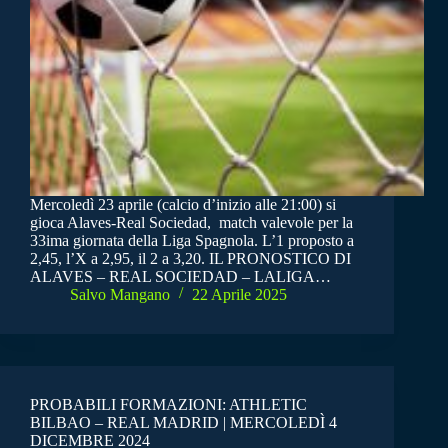
Mercoledì 23 aprile (calcio d’inizio alle 21:00) si
gioca Alaves-Real Sociedad, match valevole per la
33ima giornata della Liga Spagnola. L’1 proposto a
2,45, l’X a 2,95, il 2 a 3,20. IL PRONOSTICO DI
ALAVES – REAL SOCIEDAD – LALIGA…
Salvo Mangano
22 Aprile 2025
PROBABILI FORMAZIONI: ATHLETIC
BILBAO – REAL MADRID | MERCOLEDÌ 4
DICEMBRE 2024