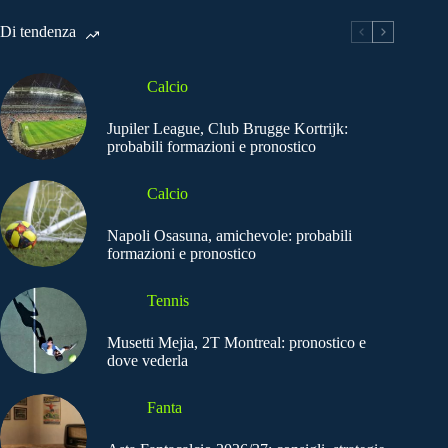
Di tendenza
Calcio
Jupiler League, Club Brugge Kortrijk:
probabili formazioni e pronostico
Calcio
Napoli Osasuna, amichevole: probabili
formazioni e pronostico
Tennis
Musetti Mejia, 2T Montreal: pronostico e
dove vederla
Fanta