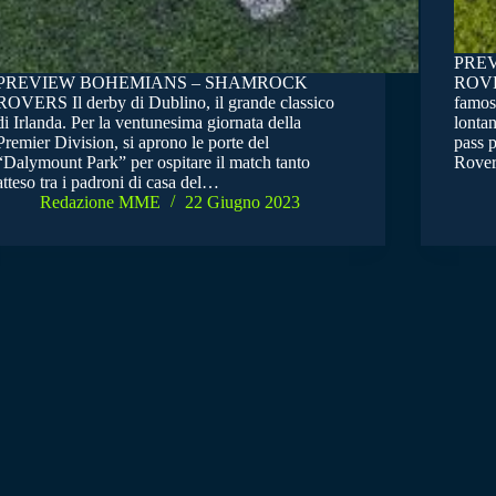
PRE
PREVIEW BOHEMIANS – SHAMROCK
ROVER
ROVERS Il derby di Dublino, il grande classico
famosi
di Irlanda. Per la ventunesima giornata della
lontan
Premier Division, si aprono le porte del
pass p
“Dalymount Park” per ospitare il match tanto
Rover
atteso tra i padroni di casa del…
Redazione MME
22 Giugno 2023