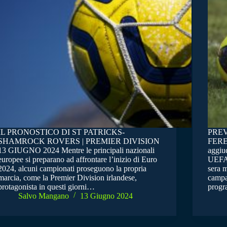
IL PRONOSTICO DI ST PATRICKS-
PRE
SHAMROCK ROVERS | PREMIER DIVISION
FERE
13 GIUGNO 2024 Mentre le principali nazionali
aggiud
europee si preparano ad affrontare l’inizio di Euro
UEFA 
2024, alcuni campionati proseguono la propria
sera m
marcia, come la Premier Division irlandese,
campag
protagonista in questi giorni…
prog
Salvo Mangano
13 Giugno 2024