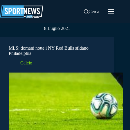
Salta
al
Cerca
contenuto
8 Luglio 2021
MLS: domani notte i NY Red Bulls sfidano
Philadelphia
Calcio