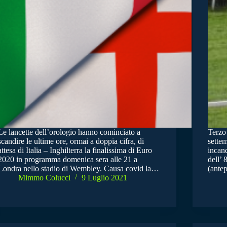
Le lancette dell’orologio hanno cominciato a
Terzo 
scandire le ultime ore, ormai a doppia cifra, di
settem
attesa di Italia – Inghilterra la finalissima di Euro
incan
2020 in programma domenica sera alle 21 a
dell’
Londra nello stadio di Wembley. Causa covid la…
(antep
Mimmo Colucci
9 Luglio 2021