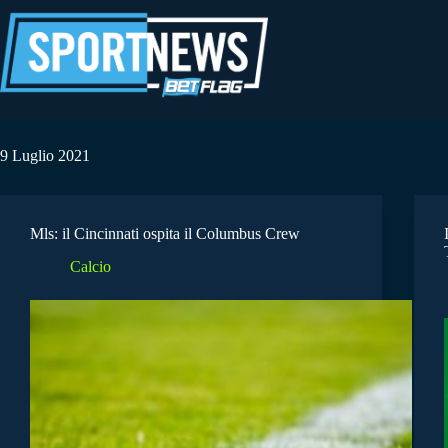
Salta
al
contenuto
9 Luglio 2021
Mls: il Cincinnati ospita il Columbus Crew
Calcio