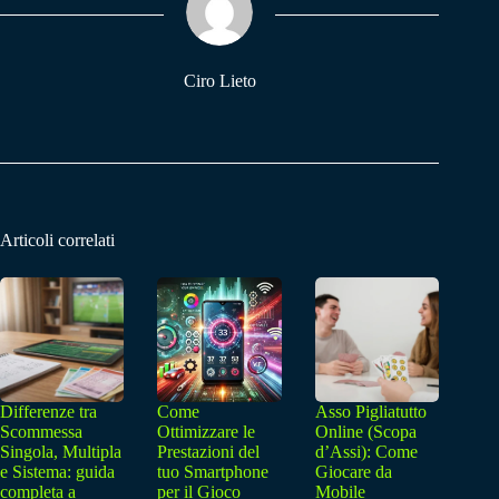
pp
m
Ciro Lieto
Articoli correlati
Differenze tra
Come
Asso Pigliatutto
Scommessa
Ottimizzare le
Online (Scopa
Singola, Multipla
Prestazioni del
d’Assi): Come
e Sistema: guida
tuo Smartphone
Giocare da
completa a
per il Gioco
Mobile