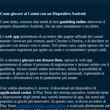
Come giocare al Casinò con un Dispositivo Android
Come detto, esistono due modi di fare
gambling online
attraverso il
proprio dispositivo Android, che sia uno smartphone o un tablet.
Le
web app
permettono di accedere alle pagine ufficiali dei casinò
tramite i browser più comuni, quali Chrome o Firefox, e di decidere se
giocare con denaro vero o meno. Nel primo caso, capita spesso che sia
necessario registrarsi per aprire un conto e scommettere i propri soldi.
Se si desidera
giocare con denaro finto
, spesso le web app
permettono di saltare il processo di registrazione e iniziare subito con il
gambling. Alcuni casinò online prevedono, infatti, la possibilità di
passare di gioco in gioco senza inserire dati personali, esplorando le
novità o divertendosi con le piattaforme più amate.
Una valida alternativa è, invece, il download sul dispositivo di
applicazioni casinò
. Il Play Store del sistema operativo Android mette
a disposizione degli utenti una varietà immensa di app, dai nomi più
popolari ai giochi più innovativi. In questo caso, si dovrà accedere al
Play Store,
scegliere il giusto casinò online
e scaricarla direttamente sul