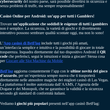
cybersecurity
del nostro paese, sarà possibile divertirsi in sicurezza e
senza problemi di truffe, ma sempre responsabilmente!
Casinò Online per Android: un’app per tutti i Gamblers!
Trovare
un’applicazione che soddisfi le esigenze di tutti i gamblers
non è semplice. La sicurezza, la varietà di giochi e il divertimento
interattivo possono sembrare qualità scontate oggi, ma non lo sono!
L’
App casinò di BetFlag
include tutti i giochi più amati,
un’interfaccia semplice e intuitiva e la possibilità di giocare in totale
trasparenza. Inquadra direttamente dal tuo dispositivo Android il
QR
code
che preferisci, segui le istruzioni e inizia a giocare! Stessa cosa
per
Giocare alle Slot Machine da Mobile
.
BetFlag
aggiorna costantemente l’app con le
ultime novità del gioco
d’azzardo
, per un’esperienza sempre nuova che ti trasporterà
direttamente nelle atmosfere magiche dei migliori casinò di Las Vegas.
La piattaforma è inoltre autorizzata dall’AAMS, l’Agenzia delle
Dogane e dei Monopoli, che ne garantisce la validità e la sicurezza
secondo gli standard di conformità italiani.
Vediamo
i giochi più popolari
presenti nell’app casinò BetFlag: