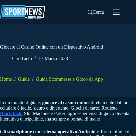
Salta
al
Cerca
contenuto
Giocare al Casinò Online con un Dispositivo Android
Ciro Lieto
17 Marzo 2023
Home
/
Guide
/
Guida Scommesse e Gioco da App
In un mondo digitale,
giocare al casinò online
direttamente dal tuo
cellulare è facile, sicuro e divertente. Giochi di carte, Roulette,
BlackJack
, Slot Machine e Poker: ogni esperienza di gioco diventa
interattiva e irripetibile, ma sempre a portata di mano!
Gli
smartphone con sistema operativo Android
offrono infinite di