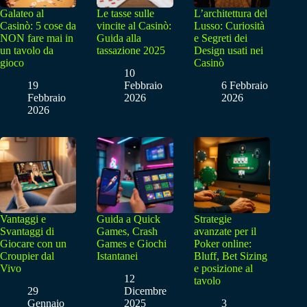
Galateo al
Le tasse sulle
L’architettura del
Casinò: 5 cose da
vincite al Casinò:
Lusso: Curiosità
NON fare mai in
Guida alla
e Segreti dei
un tavolo da
tassazione 2025
Design usati nei
gioco
Casinò
10
19
Febbraio
6 Febbraio
Febbraio
2026
2026
2026
Vantaggi e
Guida a Quick
Strategie
Svantaggi di
Games, Crash
avanzate per il
Giocare con un
Games e Giochi
Poker online:
Croupier dal
Istantanei
Bluff, Bet Sizing
Vivo
e posizione al
12
tavolo
29
Dicembre
Gennaio
2025
3