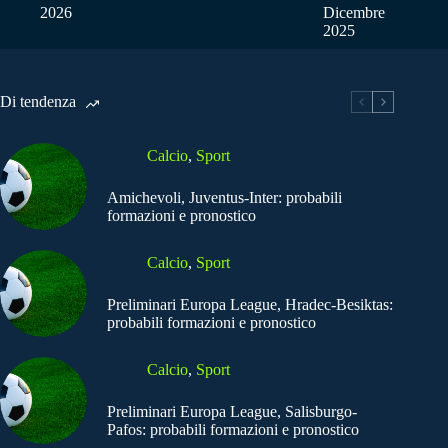
2026
Dicembre
2025
Di tendenza
Calcio
,
Sport
Amichevoli, Juventus-Inter: probabili
formazioni e pronostico
Calcio
,
Sport
Preliminari Europa League, Hradec-Besiktas:
probabili formazioni e pronostico
Calcio
,
Sport
Preliminari Europa League, Salisburgo-
Pafos: probabili formazioni e pronostico