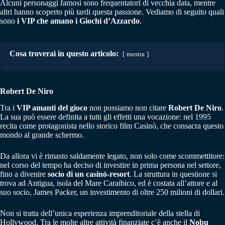
Alcuni personaggi famosi sono frequentatori di vecchia data, mentre
altri hanno scoperto più tardi questa passione. Vediamo di seguito quali
sono
i VIP che amano i Giochi d’Azzardo
.
Cosa troverai in questo articolo:
mostra
Robert De Niro
Tra i
VIP amanti del gioco
non possiamo non citare
Robert De Niro
.
La sua può essere definita a tutti gli effetti una vocazione: nel 1995
recita come protagonista nello storico film Casinò, che consacra questo
mondo al grande schermo.
Da allora vi è rimasto saldamente legato, non solo come scommettitore:
nel corso del tempo ha deciso di investire in prima persona nel settore,
fino a divenire
socio di un casinò-resort
. La struttura in questione si
trova ad Antigua, isola del Mare Caraibico, ed è costata all’attore e al
suo socio, James Packer, un investimento di oltre 250 milioni di dollari.
Non si tratta dell’unica esperienza imprenditoriale della stella di
Hollywood. Tra le molte altre attività finanziate c’è anche il
Nobu