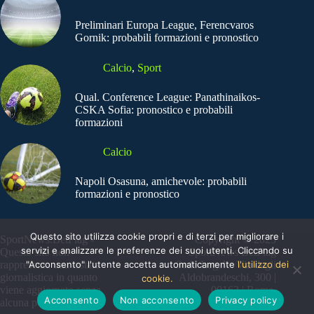
Preliminari Europa League, Ferencvaros
Gornik: probabili formazioni e pronostico
Calcio
,
Sport
Qual. Conference League: Panathinaikos-
CSKA Sofia: pronostico e probabili
formazioni
Calcio
Napoli Osasuna, amichevole: probabili
formazioni e pronostico
Questo sito utilizza cookie propri e di terzi per migliorare i
SportNews.BetFlag -
Copyright © 2025
servizi e analizzare le preferenze dei suoi utenti. Cliccando su
Questo sito non
SportNews BetFlag
rappresenta una testata
"Acconsento" l'utente accetta automaticamente
Sede Legale: Via degli
l'utilizzo dei
giornalistica in quanto
Aldobrandeschi, 300 |
cookie.
viene aggiornato senza
00163 | Roma
Acconsento
Non acconsento
Privacy policy
alcuna periodicità