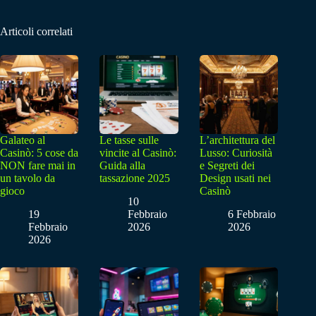
Articoli correlati
Galateo al
Le tasse sulle
L’architettura del
Casinò: 5 cose da
vincite al Casinò:
Lusso: Curiosità
NON fare mai in
Guida alla
e Segreti dei
un tavolo da
tassazione 2025
Design usati nei
gioco
Casinò
10
19
Febbraio
6 Febbraio
Febbraio
2026
2026
2026