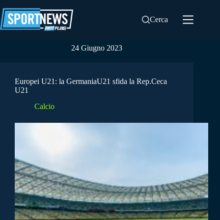
Salta
al
Cerca
contenuto
24 Giugno 2023
Europei U21: la GermaniaU21 sfida la Rep.Ceca
U21
Calcio