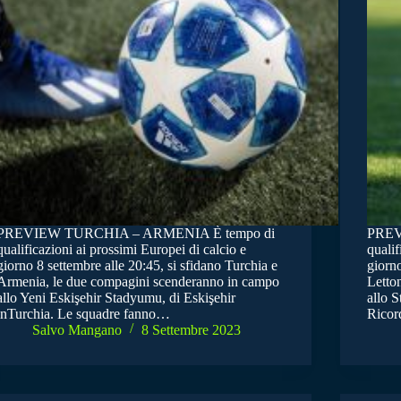
PREVIEW TURCHIA – ARMENIA Ѐ tempo di
PREV
qualificazioni ai prossimi Europei di calcio e
qualif
giorno 8 settembre alle 20:45, si sfidano Turchia e
giorno
Armenia, le due compagini scenderanno in campo
Letto
allo Yeni Eskişehir Stadyumu, di Eskişehir
allo S
inTurchia. Le squadre fanno…
Ricor
Salvo Mangano
8 Settembre 2023