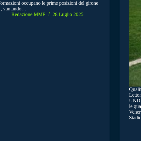
formazioni occupano le prime posizioni del girone
J, vantando…
Redazione MME
28 Luglio 2025
Qualif
Lett
UNDER
le qua
Venerd
Stadi