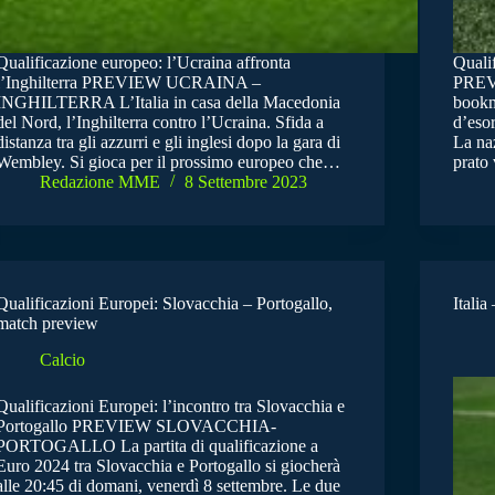
Qualificazione europeo: l’Ucraina affronta
Qualif
l’Inghilterra PREVIEW UCRAINA –
PREV
INGHILTERRA L’Italia in casa della Macedonia
bookm
del Nord, l’Inghilterra contro l’Ucraina. Sfida a
d’esor
distanza tra gli azzurri e gli inglesi dopo la gara di
La na
Wembley. Si gioca per il prossimo europeo che…
prato
Redazione MME
8 Settembre 2023
Qualificazioni Europei: Slovacchia – Portogallo,
Italia
match preview
Calcio
Qualificazioni Europei: l’incontro tra Slovacchia e
Portogallo PREVIEW SLOVACCHIA-
PORTOGALLO La partita di qualificazione a
Euro 2024 tra Slovacchia e Portogallo si giocherà
alle 20:45 di domani, venerdì 8 settembre. Le due