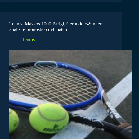
Tennis, Masters 1000 Parigi, Cerundolo-Sinner:
analisi e pronostico del match
Tennis