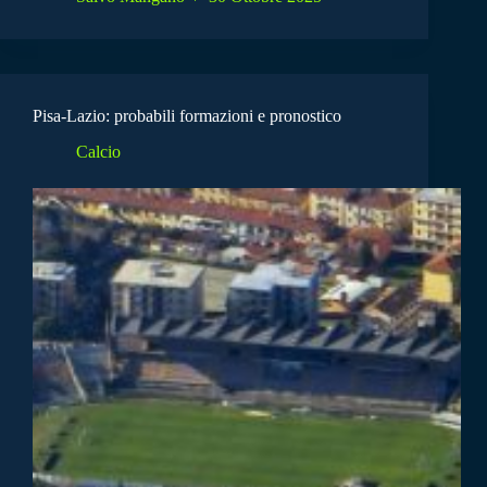
Pisa-Lazio: probabili formazioni e pronostico
Calcio