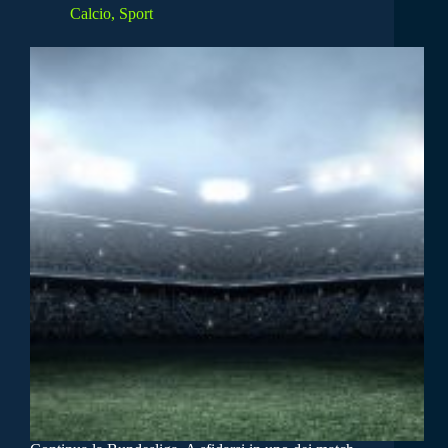
Calcio
,
Sport