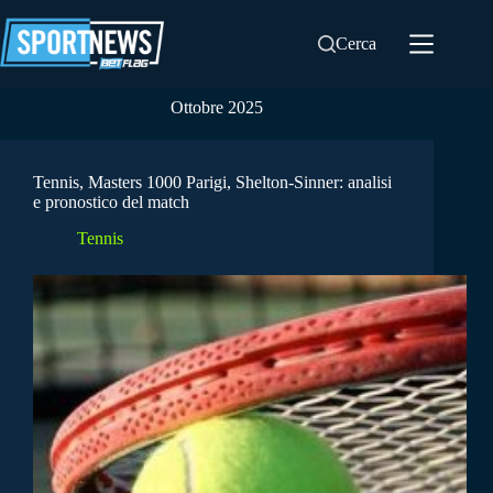
Salta
al
Cerca
contenuto
Ottobre 2025
Tennis, Masters 1000 Parigi, Shelton-Sinner: analisi
e pronostico del match
Tennis