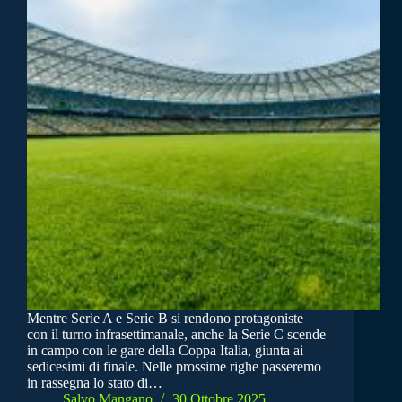
Mentre Serie A e Serie B si rendono protagoniste
con il turno infrasettimanale, anche la Serie C scende
in campo con le gare della Coppa Italia, giunta ai
sedicesimi di finale. Nelle prossime righe passeremo
in rassegna lo stato di…
Salvo Mangano
30 Ottobre 2025