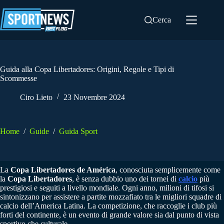
Salta
al
Cerca
contenuto
Guida alla Copa Libertadores: Origini, Regole e Tipi di
Scommesse
Ciro Lieto
23 Novembre 2024
Home
/
Guide
/
Guida Sport
La
Copa Libertadores de América
, conosciuta semplicemente come
la
Copa Libertadores
, è senza dubbio uno dei tornei di
calcio
più
prestigiosi e seguiti a livello mondiale. Ogni anno, milioni di tifosi si
sintonizzano per assistere a partite mozzafiato tra le migliori squadre di
calcio dell’America Latina. La competizione, che raccoglie i club più
forti del continente, è un evento di grande valore sia dal punto di vista
sportivo che culturale.