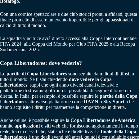
Botafogo
.
Con una cornice spettacolare e due club storici pronti a sfidarsi, questa
finale promette di essere un evento imperdibile per gli appassionati di
calcio di tutto il mondo.
La squadra vincitrice avrà diretto accesso alla Coppa Intercontinentale
FIFA 2024, alla Coppa del Mondo per Club FIFA 2025 e ala Recopa
Sudamericana 2025.
Copa Libertadores: dove vederla?
Le
partite di Copa Libertadores
sono seguite da milioni di tifosi in
tutto il mondo. Se ti stai chiedendo
dove vedere la Copa
Libertadores
, sappi che ogni anno diversi canali televisivi e
piattaforme di streaming offrono la possibilità di seguire il torneo in
diretta. In Italia, per esempio, è possibile seguire le
partite della Copa
Libertadores
attraverso piattaforme come
DAZN
o
Sky Sport
, che
hanno acquisito i diritti per trasmettere la competizione in diretta.
Anche online, è possibile seguire la
Copa Libertadores de América
tramite
applicazioni
o
siti web
che forniscono aggiornamenti in tempo
reale, tra cui classifiche, statistiche e dirette live. La
finale della Copa
Libertadores
è uno degli eventi più attesi, quindi è consigliabile essere