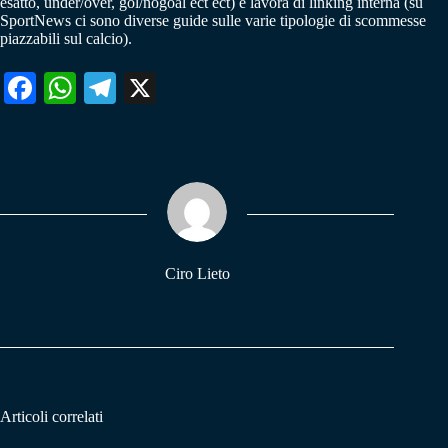
esatto, under/over, gol/nogoal ect ect) e lavora di linking interna (su
SportNews ci sono diverse guide sulle varie tipologie di scommesse
piazzabili sul calcio).
Fa
W
Te
X
ce
ha
le
bo
ts
gr
ok
A
a
pp
m
Ciro Lieto
Articoli correlati