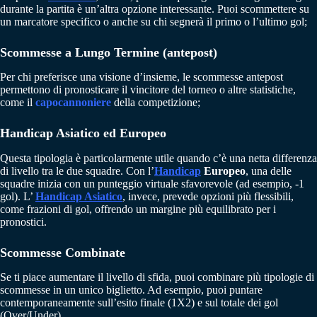
durante la partita è un’altra opzione interessante. Puoi scommettere su
un marcatore specifico o anche su chi segnerà il primo o l’ultimo gol;
Scommesse a Lungo Termine (antepost)
Per chi preferisce una visione d’insieme, le scommesse antepost
permettono di pronosticare il vincitore del torneo o altre statistiche,
come il
capocannoniere
della competizione;
Handicap Asiatico ed Europeo
Questa tipologia è particolarmente utile quando c’è una netta differenza
di livello tra le due squadre. Con l’
Handicap
Europeo
, una delle
squadre inizia con un punteggio virtuale sfavorevole (ad esempio, -1
gol). L’
Handicap Asiatico
, invece, prevede opzioni più flessibili,
come frazioni di gol, offrendo un margine più equilibrato per i
pronostici.
Scommesse Combinate
Se ti piace aumentare il livello di sfida, puoi combinare più tipologie di
scommesse in un unico biglietto. Ad esempio, puoi puntare
contemporaneamente sull’esito finale (1X2) e sul totale dei gol
(Over/Under).