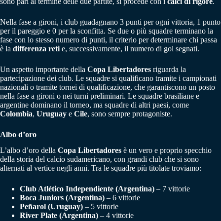
sono pari al termine delle due partite, si procede con i
calci di rigore
.
Nella fase a gironi, i club guadagnano 3 punti per ogni vittoria, 1 punto
per il pareggio e 0 per la sconfitta. Se due o più squadre terminano la
fase con lo stesso numero di punti, il criterio per determinare chi passa
è la
differenza reti
e, successivamente, il numero di gol segnati.
Un aspetto importante della
Copa Libertadores
riguarda la
partecipazione dei club. Le squadre si qualificano tramite i campionati
nazionali o tramite tornei di qualificazione, che garantiscono un posto
nella fase a gironi o nei turni preliminari. Le squadre brasiliane e
argentine dominano il torneo, ma squadre di altri paesi, come
Colombia
,
Uruguay
e
Cile
, sono sempre protagoniste.
Albo d’oro
L’albo d’oro della
Copa Libertadores
è un vero e proprio specchio
della storia del calcio sudamericano, con grandi club che si sono
alternati al vertice negli anni. Tra le squadre più titolate troviamo:
Club Atlético Independiente (Argentina)
– 7 vittorie
Boca Juniors (Argentina)
– 6 vittorie
Peñarol (Uruguay)
– 5 vittorie
River Plate (Argentina)
– 4 vittorie