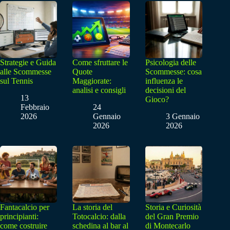
Strategie e Guida
Come sfruttare le
Psicologia delle
alle Scommesse
Quote
Scommesse: cosa
sul Tennis
Maggiorate:
influenza le
analisi e consigli
decisioni del
13
Gioco?
Febbraio
24
2026
Gennaio
3 Gennaio
2026
2026
Fantacalcio per
La storia del
Storia e Curiosità
principianti:
Totocalcio: dalla
del Gran Premio
come costruire
schedina al bar al
di Montecarlo