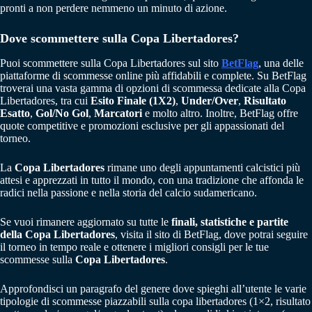
pronti a non perdere nemmeno un minuto di azione.
Dove scommettere sulla Copa Libertadores?
Puoi scommettere sulla Copa Libertadores sul sito
BetFlag
, una delle
piattaforme di scommesse online più affidabili e complete. Su BetFlag
troverai una vasta gamma di opzioni di scommessa dedicate alla Copa
Libertadores, tra cui
Esito Finale (1X2)
,
Under/Over
,
Risultato
Esatto
,
Gol/No Gol
,
Marcatori
e molto altro. Inoltre, BetFlag offre
quote competitive e promozioni esclusive per gli appassionati del
torneo.
La
Copa Libertadores
rimane uno degli appuntamenti calcistici più
attesi e apprezzati in tutto il mondo, con una tradizione che affonda le
radici nella passione e nella storia del calcio sudamericano.
Se vuoi rimanere aggiornato su tutte le
finali,
statistiche e partite
della Copa Libertadores
, visita il sito di BetFlag, dove potrai seguire
il torneo in tempo reale e ottenere i migliori consigli per le tue
scommesse sulla
Copa Libertadores
.
Approfondisci un paragrafo del genere dove spieghi all’utente le varie
tipologie di scommesse piazzabili sulla copa libertadores (1×2, risultato