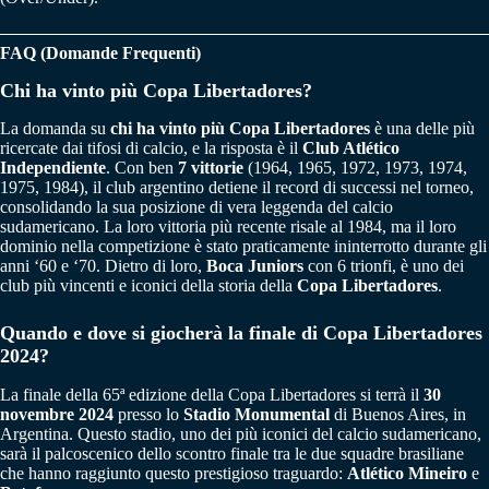
FAQ (Domande Frequenti)
Chi ha vinto più Copa Libertadores?
La domanda su
chi ha vinto più Copa Libertadores
è una delle più
ricercate dai tifosi di calcio, e la risposta è il
Club Atlético
Independiente
. Con ben
7 vittorie
(1964, 1965, 1972, 1973, 1974,
1975, 1984), il club argentino detiene il record di successi nel torneo,
consolidando la sua posizione di vera leggenda del calcio
sudamericano. La loro vittoria più recente risale al 1984, ma il loro
dominio nella competizione è stato praticamente ininterrotto durante gli
anni ‘60 e ‘70. Dietro di loro,
Boca Juniors
con 6 trionfi, è uno dei
club più vincenti e iconici della storia della
Copa Libertadores
.
Quando e dove si giocherà la finale di Copa Libertadores
2024?
La finale della 65ª edizione della Copa Libertadores si terrà il
30
novembre 2024
presso lo
Stadio Monumental
di Buenos Aires, in
Argentina. Questo stadio, uno dei più iconici del calcio sudamericano,
sarà il palcoscenico dello scontro finale tra le due squadre brasiliane
che hanno raggiunto questo prestigioso traguardo:
Atlético Mineiro
e