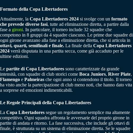
Formato della Copa Libertadores
Attualmente, la
Copa Libertadores 2024
si svolge con un
formato
che prevede diverse fasi
, tutte ad eliminazione diretta, a partire dalla
fase a
gironi
. In particolare, il torneo include 32 squadre che
competono in 8 gruppi da 4 squadre ciascuno. Le prime due squadre di
ogni girone avanzano alla fase a eliminazione diretta, che si articola in
ottavi, quarti, semifinali e finale.
La finale della
Copa Libertadores
2024
verrà disputata in una partita secca, come già accaduto per le
ultime edizioni.
Le
partite di Copa Libertadores
sono caratterizzate da grande
intensità, con squadre di club storici come
Boca Juniors
,
River Plate
,
Flamengo
e
Palmeiras
che ogni anno si contendono il titolo. Il torneo
ha visto anche la partecipazione di club meno noti, che hanno dato vita
a sorprese ed emozioni indimenticabili.
Le Regole Principali della Copa Libertadores
La
Copa Libertadores
segue un regolamento semplice ma altamente
competitivo. Ogni squadra affronta le avversarie del proprio girone in
partite di andata e ritorno. La fase successiva, che include gli ottavi di
finale, è strutturata su un sistema di eliminazione diretta. Se le squadre