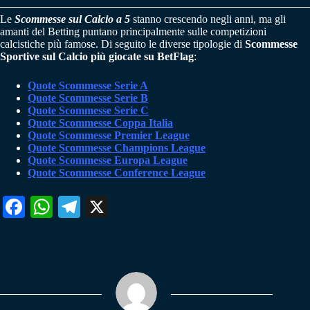
Le
Scommesse sul Calcio a 5
stanno crescendo negli anni, ma gli
amanti del Betting puntano principalmente sulle competizioni
calcistiche più famose. Di seguito le diverse tipologie di
Scommesse
Sportive sul Calcio più giocate su BetFlag
:
Quote Scommesse Serie A
Quote Scommesse Serie B
Quote Scommesse Serie C
Quote Scommesse Coppa Italia
Quote Scommesse Premier League
Quote Scommesse Champions League
Quote Scommesse Europa League
Quote Scommesse Conference League
Fa
W
Te
X
ce
ha
le
bo
ts
gr
ok
A
a
pp
m