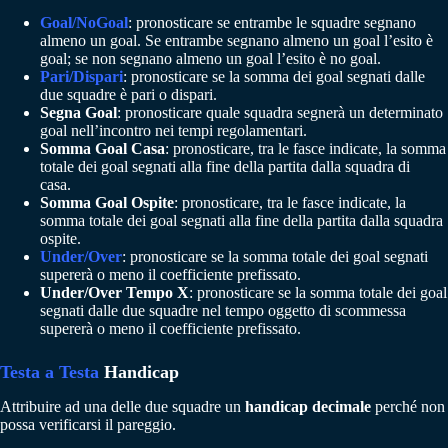
Goal/NoGoal
: pronosticare se entrambe le squadre segnano
almeno un goal. Se entrambe segnano almeno un goal l’esito è
goal; se non segnano almeno un goal l’esito è no goal.
Pari/Dispari
: pronosticare se la somma dei goal segnati dalle
due squadre è pari o dispari.
Segna Goal
: pronosticare quale squadra segnerà un determinato
goal nell’incontro nei tempi regolamentari.
Somma Goal Casa
: pronosticare, tra le fasce indicate, la somma
totale dei goal segnati alla fine della partita dalla squadra di
casa.
Somma Goal Ospite
: pronosticare, tra le fasce indicate, la
somma totale dei goal segnati alla fine della partita dalla squadra
ospite.
Under/Over
: pronosticare se la somma totale dei goal segnati
supererà o meno il coefficiente prefissato.
Under/Over Tempo X
: pronosticare se la somma totale dei goal
segnati dalle due squadre nel tempo oggetto di scommessa
supererà o meno il coefficiente prefissato.
Testa a Testa
Handicap
Attribuire ad una delle due squadre un
handicap decimale
perché non
possa verificarsi il pareggio.