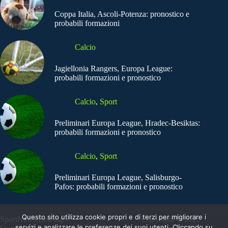
Coppa Italia, Ascoli-Potenza: pronostico e
probabili formazioni
Calcio
Jagiellonia Rangers, Europa League:
probabili formazioni e pronostico
Calcio
,
Sport
Preliminari Europa League, Hradec-Besiktas:
probabili formazioni e pronostico
Calcio
,
Sport
Preliminari Europa League, Salisburgo-
Pafos: probabili formazioni e pronostico
Questo sito utilizza cookie propri e di terzi per migliorare i
SportNews.BetFlag -
Copyright © 2025
servizi e analizzare le preferenze dei suoi utenti. Cliccando su