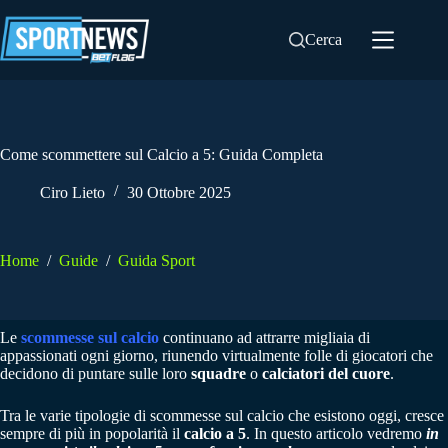
Salta
al
Cerca
contenuto
Come scommettere sul Calcio a 5: Guida Completa
Ciro Lieto
30 Ottobre 2025
Home
/
Guide
/
Guida Sport
Le
scommesse sul calcio
continuano ad attrarre migliaia di
appassionati ogni giorno, riunendo virtualmente folle di giocatori che
decidono di puntare sulle loro
squadre
o
calciatori del cuore
.
Tra le varie tipologie di scommesse sul calcio che esistono oggi, cresce
sempre di più in popolarità il
calcio a 5
. In questo articolo vedremo
in