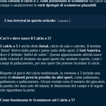
cosa consiste il calcio a 5
,
come funzionano le scommesse
sul calcio a
cinque e analizzeremo le
varie tipologie di scommesse piazzabili
.
Cosa troverai in questo articolo:
mostra
Cos’è e dove nasce il Calcio a 5?
Il
calcio a 5
è anche detto
futsal
, calcio da sala o calcetto. Il termine
‘futsal’
deriva dalla patria e paese natio dello sport, il
Sud America
,
dove è definito ‘
futbol de salón’.
Questa appassionante attività nasce
dalla volontà di sfruttare sia spazi aperti che strutture coperte, come i
campi di pallacanestro, per uno sport che potesse ricordare il calcio.
Rispetto al gioco del calcio tradizionale, la versione a 5 include una
serie di
elementi presi in prestito da altri sport
, come pallamano,
pallanuoto e pallacanestro. Alcuni esempi sono il numero dei giocatori,
la partita che dura solo 40 minuti, le dimensioni del campo e le regole
che riguardano la porta.
Come funzionano le Scommesse sul Calcio a 5?