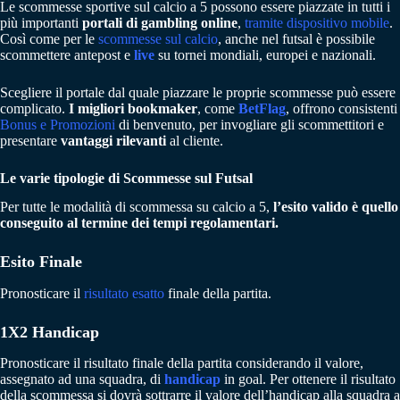
Le scommesse sportive sul calcio a 5 possono essere piazzate in tutti i
più importanti
portali di gambling online
,
tramite dispositivo mobile
.
Così come per le
scommesse sul calcio
, anche nel futsal è possibile
scommettere antepost e
live
su tornei mondiali, europei e nazionali.
Scegliere il portale dal quale piazzare le proprie scommesse può essere
complicato.
I migliori bookmaker
, come
BetFlag
, offrono consistenti
Bonus e Promozioni
di benvenuto, per invogliare gli scommettitori e
presentare
vantaggi rilevanti
al cliente.
Le varie tipologie di Scommesse sul Futsal
Per tutte le modalità di scommessa su calcio a 5,
l’esito valido è quello
conseguito al termine dei tempi regolamentari.
Esito Finale
Pronosticare il
risultato esatto
finale della partita.
1X2 Handicap
Pronosticare il risultato finale della partita considerando il valore,
assegnato ad una squadra, di
handicap
in goal. Per ottenere il risultato
della scommessa si dovrà sottrarre il valore dell’handicap alla squadra a