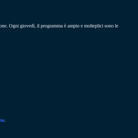
ione. Ogni giovedì, il programma è ampio e molteplici sono le
ma
.