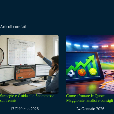
Articoli correlati
Strategie e Guida alle Scommesse
Come sfruttare le Quote
sul Tennis
Maggiorate: analisi e consigli
13 Febbraio 2026
24 Gennaio 2026