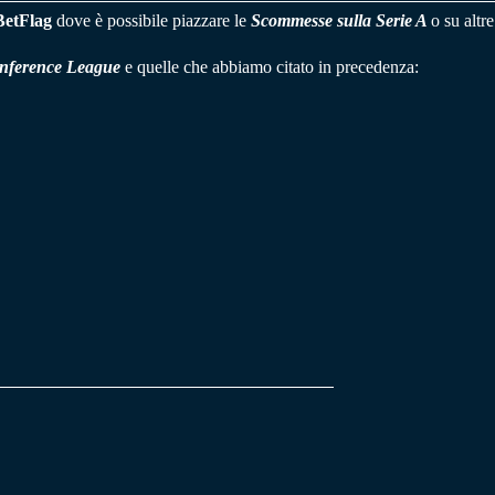
BetFlag
dove è possibile piazzare le
Scommesse sulla Serie A
o su altre
nference League
e quelle che abbiamo citato in precedenza: