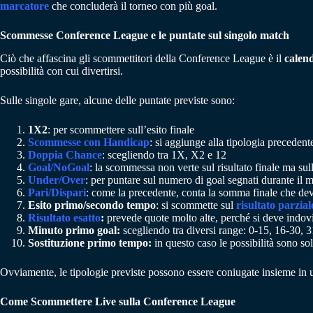
marcatore
che concluderà il torneo con più goal.
Scommesse Conference League e le puntate sul singolo match
Ciò che affascina gli scommettitori della Conference League è il
calend
possibilità con cui divertirsi.
Sulle singole gare, alcune delle puntate previste sono:
1X2
: per scommettere sull’esito finale
Scommesse con Handicap
: si aggiunge alla tipologia precedente
Doppia Chance
: scegliendo tra 1X, X2 e 12
Goal/NoGoal
: la scommessa non verte sul risultato finale ma su
Under/Over
: per puntare sul numero di goal segnati durante il 
Pari/Dispari
: come la precedente, conta la somma finale che deve
Esito primo/secondo tempo
: si scommette sul
risultato parzial
Risultato esatto
:
prevede quote molto alte, perché si deve indovin
Minuto primo goal:
scegliendo tra diversi range: 0-15, 16-30, 
Sostituzione primo tempo:
in questo caso le possibilità sono so
Ovviamente, le tipologie previste possono essere coniugate insieme in
Come Scommettere Live sulla Conference League