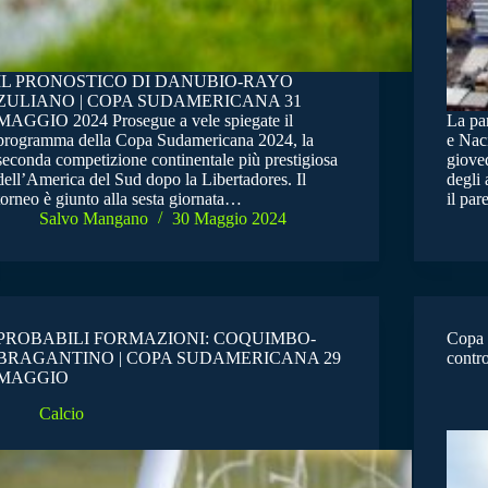
IL PRONOSTICO DI DANUBIO-RAYO
ZULIANO | COPA SUDAMERICANA 31
MAGGIO 2024 Prosegue a vele spiegate il
La pa
programma della Copa Sudamericana 2024, la
e Naci
seconda competizione continentale più prestigiosa
gioved
dell’America del Sud dopo la Libertadores. Il
degli 
torneo è giunto alla sesta giornata…
il pa
Salvo Mangano
30 Maggio 2024
PROBABILI FORMAZIONI: COQUIMBO-
Copa 
BRAGANTINO | COPA SUDAMERICANA 29
contr
MAGGIO
Calcio