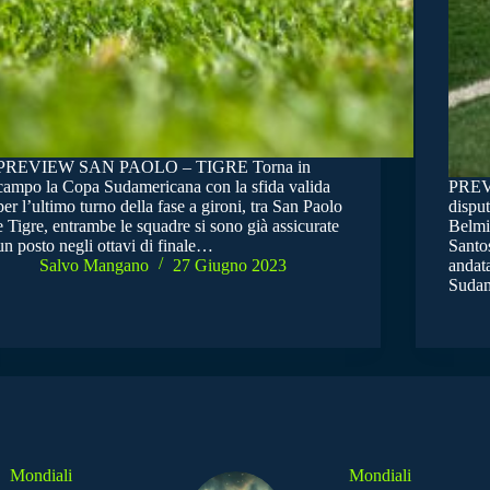
PREVIEW SAN PAOLO – TIGRE Torna in
campo la Copa Sudamericana con la sfida valida
PREV
per l’ultimo turno della fase a gironi, tra San Paolo
disput
e Tigre, entrambe le squadre si sono già assicurate
Belmir
un posto negli ottavi di finale…
Santos
Salvo Mangano
27 Giugno 2023
andata
Sudam
Mondiali
Mondiali