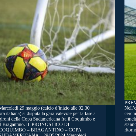
PRE
Marcoledì 29 maggio (calcio d’inizio alle 02.30
Nell’
ora italiana) si disputa la gara valevole per la fase a
cerchi
gironi della Copa Sudamericana fra il Coquimbo e
conclu
il Bragantino. IL PRONOSTICO DI
stanno
COQUIMBO – BRAGANTINO – COPA
ritor
SUDAMERICANA – 29/05/2024 Mercoledì…