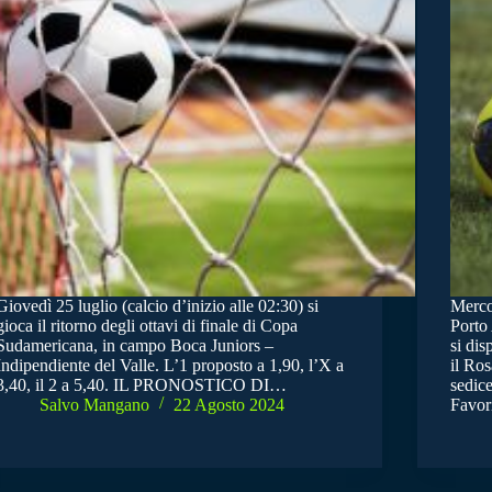
Giovedì 25 luglio (calcio d’inizio alle 02:30) si
Merco
gioca il ritorno degli ottavi di finale di Copa
Porto 
Sudamericana, in campo Boca Juniors –
si dis
Indipendiente del Valle. L’1 proposto a 1,90, l’X a
il Ros
3,40, il 2 a 5,40. IL PRONOSTICO DI…
sedic
Salvo Mangano
22 Agosto 2024
Favor