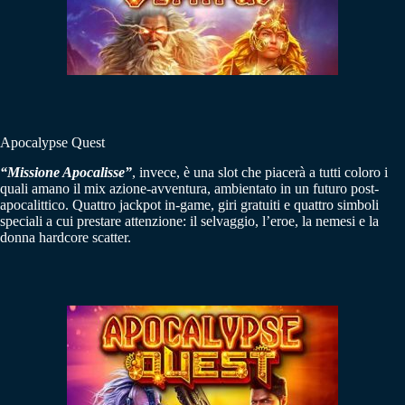
Apocalypse Quest
“Missione Apocalisse”
, invece, è una slot che piacerà a tutti coloro i
quali amano il mix azione-avventura, ambientato in un futuro post-
apocalittico. Quattro jackpot in-game, giri gratuiti e quattro simboli
speciali a cui prestare attenzione: il selvaggio, l’eroe, la nemesi e la
donna hardcore scatter.