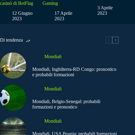
casinò di BetFlag
Gaming
3 Aprile
12 Giugno
17 Aprile
2023
2023
2023
Di tendenza
Mondiali
Mondiali, Inghilterra-RD Congo: pronostico
e probabili formazioni
Mondiali
Mondiali, Belgio-Senegal: probabili
formazioni e pronostico
Mondiali
Mondiali, USA Bosnia: probabili formazioni