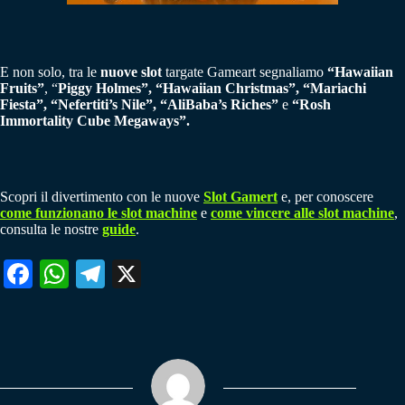
E non solo, tra le
nuove slot
targate Gameart segnaliamo
“Hawaiian
Fruits”
, “
Piggy Holmes”, “Hawaiian Christmas”, “Mariachi
Fiesta”, “Nefertiti’s Nile”, “AliBaba’s Riches”
e
“Rosh
Immortality Cube Megaways”.
Scopri il divertimento con le nuove
Slot Gamert
e, per conoscere
come funzionano le slot machine
e
come vincere alle slot machine
,
consulta le nostre
guide
.
Fa
W
Te
X
ce
ha
le
bo
ts
gr
ok
A
a
pp
m