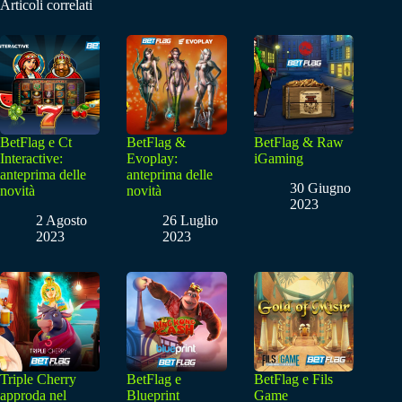
Articoli correlati
BetFlag e Ct
BetFlag &
BetFlag & Raw
Interactive:
Evoplay:
iGaming
anteprima delle
anteprima delle
30 Giugno
novità
novità
2023
2 Agosto
26 Luglio
2023
2023
Triple Cherry
BetFlag e
BetFlag e Fils
approda nel
Blueprint
Game