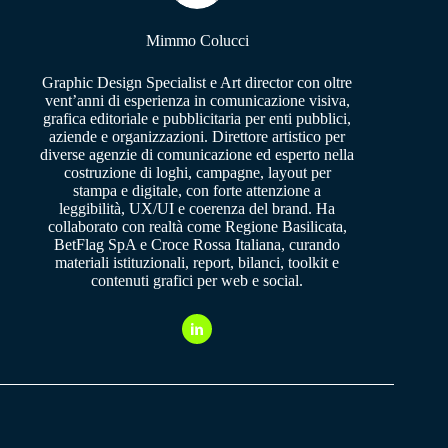
Mimmo Colucci
Graphic Design Specialist e Art director con oltre
vent’anni di esperienza in comunicazione visiva,
grafica editoriale e pubblicitaria per enti pubblici,
aziende e organizzazioni. Direttore artistico per
diverse agenzie di comunicazione ed esperto nella
costruzione di loghi, campagne, layout per
stampa e digitale, con forte attenzione a
leggibilità, UX/UI e coerenza del brand. Ha
collaborato con realtà come Regione Basilicata,
BetFlag SpA e Croce Rossa Italiana, curando
materiali istituzionali, report, bilanci, toolkit e
contenuti grafici per web e social.