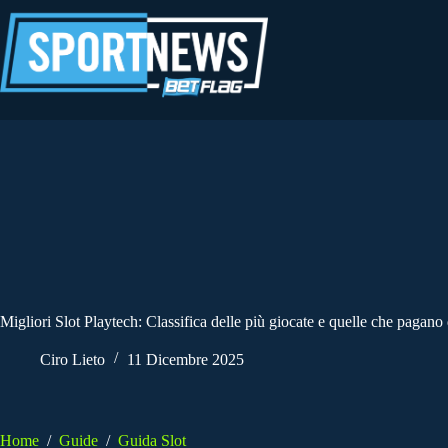
Salta
al
contenuto
Migliori Slot Playtech: Classifica delle più giocate e quelle che pagano 
Ciro Lieto
11 Dicembre 2025
Home
/
Guide
/
Guida Slot