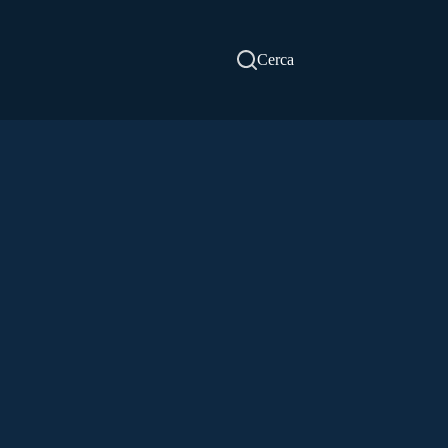
Cerca