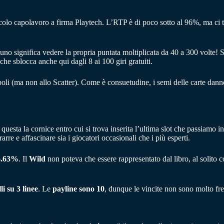
colo capolavoro a firma Playtech. L’RTP è di poco sotto al 96%, ma ci 
i uno significa vedere la propria puntata moltiplicata da 40 a 300 volte! 
 che sblocca anche qui dagli 8 ai 100 giri gratuiti.
simboli (ma non allo Scatter). Come è consuetudine, i semi delle carte da
: questa la cornice entro cui si trova inserita l’ultima slot che passiamo i
rarre e affascinare sia i giocatori occasionali che i più esperti.
6.63%
. Il
Wild
non poteva che essere rappresentato dal libro, al solito c
li su 3 linee
. Le
payline sono 10
, dunque le vincite non sono molto fr