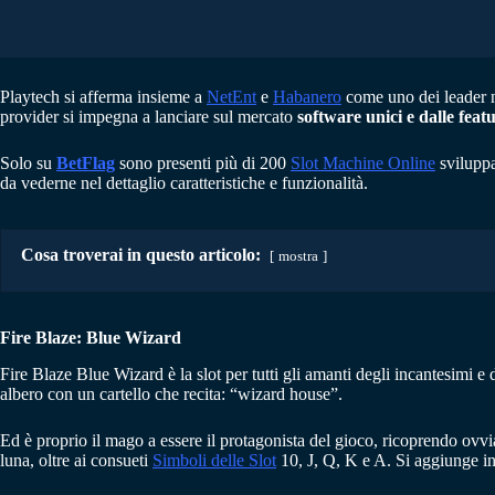
Playtech si afferma insieme a
NetEnt
e
Habanero
come uno dei leader ne
provider si impegna a lanciare sul mercato
software unici e dalle featu
Solo su
BetFlag
sono presenti più di 200
Slot Machine Online
sviluppa
da vederne nel dettaglio caratteristiche e funzionalità.
Cosa troverai in questo articolo:
mostra
Fire Blaze: Blue Wizard
Fire Blaze Blue Wizard è la slot per tutti gli amanti degli incantesimi e
albero con un cartello che recita: “wizard house”.
Ed è proprio il mago a essere il protagonista del gioco, ricoprendo ovvi
luna, oltre ai consueti
Simboli delle Slot
10, J, Q, K e A. Si aggiunge in