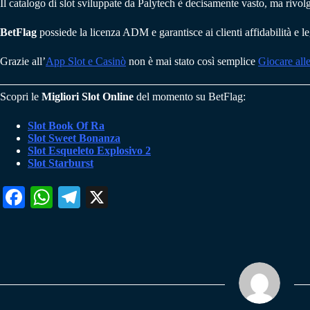
Il catalogo di slot sviluppate da Palytech è decisamente vasto, ma rivol
BetFlag
possiede la licenza ADM e garantisce ai clienti affidabilità e leg
Grazie all’
App Slot e Casinò
non è mai stato così semplice
Giocare all
Scopri le
Migliori Slot Online
del momento su BetFlag:
Slot Book Of Ra
Slot Sweet Bonanza
Slot Esqueleto Explosivo 2
Slot Starburst
Fa
W
Te
X
ce
ha
le
bo
ts
gr
ok
A
a
pp
m