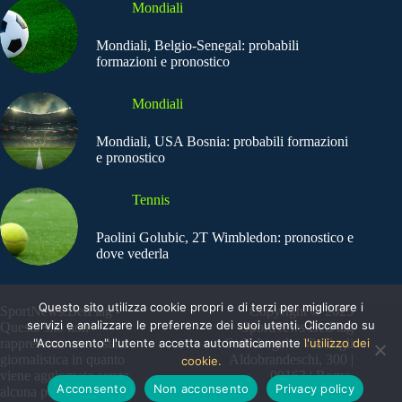
Mondiali
Mondiali, Belgio-Senegal: probabili
formazioni e pronostico
Mondiali
Mondiali, USA Bosnia: probabili formazioni
e pronostico
Tennis
Paolini Golubic, 2T Wimbledon: pronostico e
dove vederla
Questo sito utilizza cookie propri e di terzi per migliorare i
SportNews.BetFlag -
Copyright © 2025
servizi e analizzare le preferenze dei suoi utenti. Cliccando su
Questo sito non
SportNews BetFlag
"Acconsento" l'utente accetta automaticamente
l'utilizzo dei
rappresenta una testata
Sede Legale: Via degli
giornalistica in quanto
Aldobrandeschi, 300 |
cookie.
viene aggiornato senza
00163 | Roma
Acconsento
Non acconsento
Privacy policy
alcuna periodicità