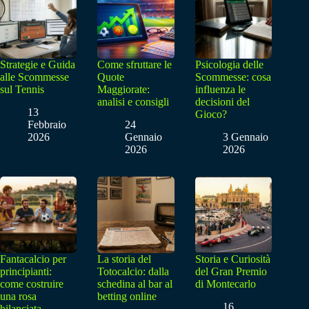
Strategie e Guida
Come sfruttare le
Psicologia delle
alle Scommesse
Quote
Scommesse: cosa
sul Tennis
Maggiorate:
influenza le
analisi e consigli
decisioni del
13
Gioco?
Febbraio
24
2026
Gennaio
3 Gennaio
2026
2026
Fantacalcio per
La storia del
Storia e Curiosità
principianti:
Totocalcio: dalla
del Gran Premio
come costruire
schedina al bar al
di Montecarlo
una rosa
betting online
16
bilanciata