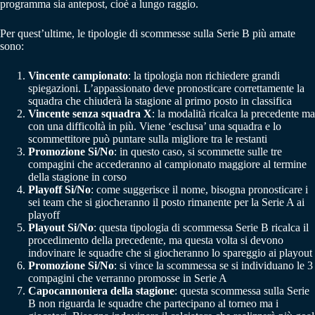
programma sia antepost, cioè a lungo raggio.
Per quest’ultime, le tipologie di scommesse sulla Serie B più amate
sono:
Vincente campionato
: la tipologia non richiedere grandi
spiegazioni. L’appassionato deve pronosticare correttamente la
squadra che chiuderà la stagione al primo posto in classifica
Vincente senza squadra X
: la modalità ricalca la precedente ma
con una difficoltà in più. Viene ‘esclusa’ una squadra e lo
scommettitore può puntare sulla migliore tra le restanti
Promozione Si/No
: in questo caso, si scommette sulle tre
compagini che accederanno al campionato maggiore al termine
della stagione in corso
Playoff Si/No
: come suggerisce il nome, bisogna pronosticare i
sei team che si giocheranno il posto rimanente per la Serie A ai
playoff
Playout Si/No
: questa tipologia di scommessa Serie B ricalca il
procedimento della precedente, ma questa volta si devono
indovinare le squadre che si giocheranno lo spareggio ai playout
Promozione Si/No
: si vince la scommessa se si individuano le 3
compagini che verranno promosse in Serie A
Capocannoniera della stagione
: questa scommessa sulla Serie
B non riguarda le squadre che partecipano al torneo ma i