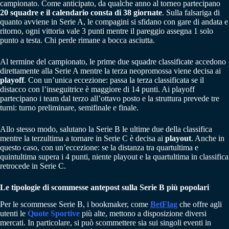
campionato. Come anticipato, da qualche anno al torneo partecipano
20 squadre e il calendario consta di 38 giornate
. Sulla falsariga di
quanto avviene in Serie A, le compagini si sfidano con gare di andata e
ritorno, ogni vittoria vale 3 punti mentre il pareggio assegna 1 solo
punto a testa. Chi perde rimane a bocca asciutta.
Al termine del campionato, le prime due squadre classificate accedono
direttamente alla Serie A mentre la terza neopromossa viene decisa ai
playoff
. Con un’unica eccezione: passa la terza classificata se il
distacco con l’inseguitrice è maggiore di 14 punti. Ai playoff
partecipano i team dal terzo all’ottavo posto e la struttura prevede tre
turni: turno preliminare, semifinale e finale.
Allo stesso modo, salutano la Serie B le ultime due della classifica
mentre la terzultima a tornare in Serie C è decisa ai
playout
. Anche in
questo caso, con un’eccezione: se la distanza tra quartultima e
quintultima supera i 4 punti, niente playout e la quartultima in classifica
retrocede in Serie C.
Le tipologie di scommesse antepost sulla Serie B più popolari
Per le scommesse Serie B, i bookmaker, come
BetFlag
che offre agli
utenti le
Quote Sportive
più alte, mettono a disposizione diversi
mercati. In particolare, si può scommettere sia sui singoli eventi in