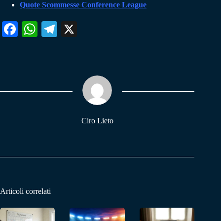
Quote Scommesse Conference League
Fa
W
Te
X
ce
ha
le
bo
ts
gr
ok
A
a
pp
m
Ciro Lieto
Articoli correlati