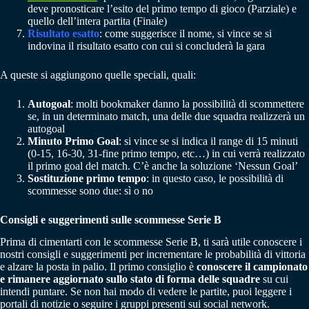
deve pronosticare l’esito del primo tempo di gioco (Parziale) e
quello dell’intera partita (Finale)
Risultato esatto
: come suggerisce il nome, si vince se si
indovina il risultato esatto con cui si concluderà la gara
A queste si aggiungono quelle speciali, quali:
Autogoal
: molti bookmaker danno la possibilità di scommettere
se, in un determinato match, una delle due squadra realizzerà un
autogoal
Minuto Primo Goal
: si vince se si indica il range di 15 minuti
(0-15, 16-30, 31-fine primo tempo, etc…) in cui verrà realizzato
il primo goal del match. C’è anche la soluzione ‘Nessun Goal’
Sostituzione primo tempo
: in questo caso, le possibilità di
scommesse sono due: sì o no
Consigli e suggerimenti sulle scommesse Serie B
Prima di cimentarti con le scommesse Serie B, ti sarà utile conoscere i
nostri consigli e suggerimenti per incrementare le probabilità di vittoria
e alzare la posta in palio. Il primo consiglio è
conoscere il campionato
e rimanere aggiornato sullo stato di forma delle squadre
su cui
intendi puntare. Se non hai modo di vedere le partite, puoi leggere i
portali di notizie o seguire i gruppi presenti sui social network.