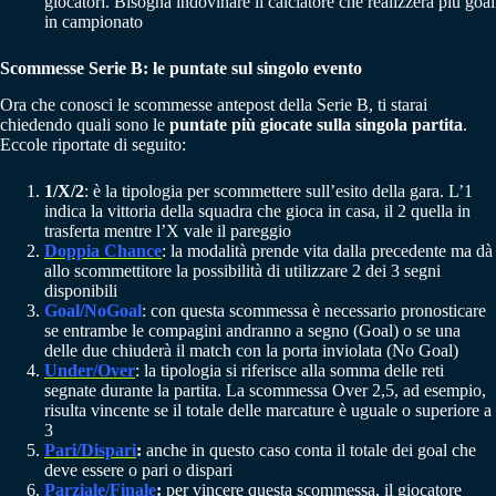
giocatori. Bisogna indovinare il calciatore che realizzerà più goal
in campionato
Scommesse Serie B: le puntate sul singolo evento
Ora che conosci le scommesse antepost della Serie B, ti starai
chiedendo quali sono le
puntate più giocate sulla singola partita
.
Eccole riportate di seguito:
1/X/2
: è la tipologia per scommettere sull’esito della gara. L’1
indica la vittoria della squadra che gioca in casa, il 2 quella in
trasferta mentre l’X vale il pareggio
Doppia Chance
: la modalità prende vita dalla precedente ma dà
allo scommettitore la possibilità di utilizzare 2 dei 3 segni
disponibili
Goal/NoGoal
: con questa scommessa è necessario pronosticare
se entrambe le compagini andranno a segno (Goal) o se una
delle due chiuderà il match con la porta inviolata (No Goal)
Under/Over
: la tipologia si riferisce alla somma delle reti
segnate durante la partita. La scommessa Over 2,5, ad esempio,
risulta vincente se il totale delle marcature è uguale o superiore a
3
Pari/Dispari
:
anche in questo caso conta il totale dei goal che
deve essere o pari o dispari
Parziale/Finale
:
per vincere questa scommessa, il giocatore