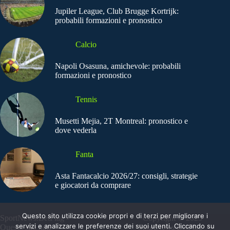
Jupiler League, Club Brugge Kortrijk:
probabili formazioni e pronostico
Calcio
Napoli Osasuna, amichevole: probabili
formazioni e pronostico
Tennis
Musetti Mejia, 2T Montreal: pronostico e
dove vederla
Fanta
Asta Fantacalcio 2026/27: consigli, strategie
e giocatori da comprare
Questo sito utilizza cookie propri e di terzi per migliorare i
SportNews.BetFlag -
Copyright © 2025
servizi e analizzare le preferenze dei suoi utenti. Cliccando su
Questo sito non
SportNews BetFlag