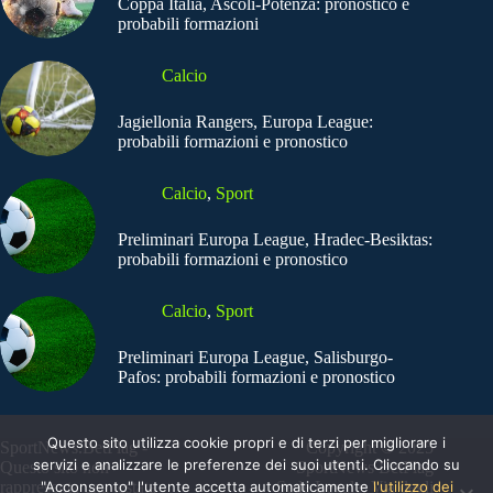
Coppa Italia, Ascoli-Potenza: pronostico e
probabili formazioni
Calcio
Jagiellonia Rangers, Europa League:
probabili formazioni e pronostico
Calcio
,
Sport
Preliminari Europa League, Hradec-Besiktas:
probabili formazioni e pronostico
Calcio
,
Sport
Preliminari Europa League, Salisburgo-
Pafos: probabili formazioni e pronostico
Questo sito utilizza cookie propri e di terzi per migliorare i
SportNews.BetFlag -
Copyright © 2025
servizi e analizzare le preferenze dei suoi utenti. Cliccando su
Questo sito non
SportNews BetFlag
"Acconsento" l'utente accetta automaticamente
l'utilizzo dei
rappresenta una testata
Sede Legale: Via degli