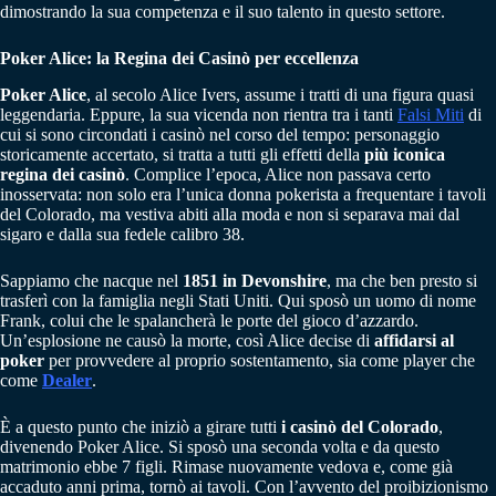
dimostrando la sua competenza e il suo talento in questo settore.
Poker Alice: la Regina dei Casinò per eccellenza
Poker Alice
, al secolo Alice Ivers, assume i tratti di una figura quasi
leggendaria. Eppure, la sua vicenda non rientra tra i tanti
Falsi M
iti
di
cui si sono circondati i casinò nel corso del tempo: personaggio
storicamente accertato, si tratta a tutti gli effetti della
più iconica
regina dei casinò
. Complice l’epoca, Alice non passava certo
inosservata: non solo era l’unica donna pokerista a frequentare i tavoli
del Colorado, ma vestiva abiti alla moda e non si separava mai dal
sigaro e dalla sua fedele calibro 38.
Sappiamo che nacque nel
1851
in Devonshire
, ma che ben presto si
trasferì con la famiglia negli Stati Uniti. Qui sposò un uomo di nome
Frank, colui che le spalancherà le porte del gioco d’azzardo.
Un’esplosione ne causò la morte, così Alice decise di
affidarsi al
poker
per provvedere al proprio sostentamento, sia come player che
come
Dealer
.
È a questo punto che iniziò a girare tutti
i casinò del Colorado
,
divenendo Poker Alice. Si sposò una seconda volta e da questo
matrimonio ebbe 7 figli. Rimase nuovamente vedova e, come già
accaduto anni prima, tornò ai tavoli. Con l’avvento del proibizionismo