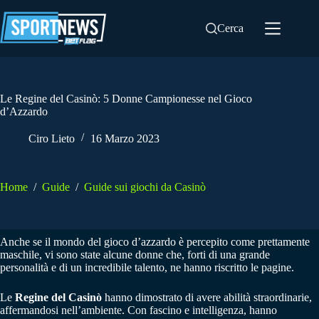
Salta
al
Cerca
contenuto
Le Regine del Casinò: 5 Donne Campionesse nel Gioco
d’Azzardo
Ciro Lieto
16 Marzo 2023
Home
/
Guide
/
Guide sui giochi da Casinò
Anche se il mondo del gioco d’azzardo è percepito come prettamente
maschile, vi sono state alcune donne che, forti di una grande
personalità e di un incredibile talento, ne hanno riscritto le pagine.
Le
Regine del Casinò
hanno dimostrato di avere abilità straordinarie,
affermandosi nell’ambiente. Con fascino e intelligenza, hanno