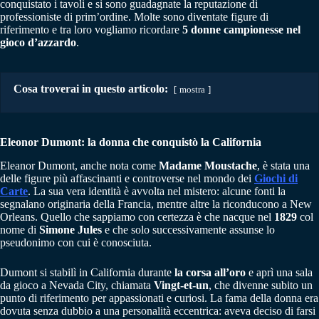
conquistato i tavoli e si sono guadagnate la reputazione di
professioniste di prim’ordine. Molte sono diventate figure di
riferimento e tra loro vogliamo ricordare
5 donne campionesse
nel
gioco d’azzardo
.
Cosa troverai in questo articolo:
mostra
Eleonor Dumont: la donna che conquistò la California
Eleanor Dumont, anche nota come
Madame Moustache
, è stata una
delle figure più affascinanti e controverse nel mondo dei
Giochi di
Carte
. La sua vera identità è avvolta nel mistero: alcune fonti la
segnalano originaria della Francia, mentre altre la riconducono a New
Orleans. Quello che sappiamo con certezza è che nacque nel
1829
col
nome di
Simone Jules
e che solo successivamente assunse lo
pseudonimo con cui è conosciuta.
Dumont si stabilì in California durante
la corsa all’oro
e aprì una sala
da gioco a Nevada City, chiamata
Vingt-et-un
, che divenne subito un
punto di riferimento per appassionati e curiosi. La fama della donna era
dovuta senza dubbio a una personalità eccentrica: aveva deciso di farsi