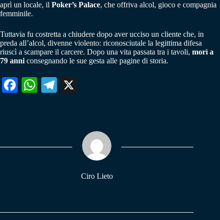
aprì un locale, il
Poker’s Palace
, che offriva alcol, gioco e compagnia
femminile.
Tuttavia fu costretta a chiudere dopo aver ucciso un cliente che, in
preda all’alcol, divenne violento: riconosciutale la legittima difesa
riuscì a scampare il carcere. Dopo una vita passata tra i tavoli,
morì a
79 anni
consegnando le sue gesta alle pagine di storia.
Fa
W
Te
X
ce
ha
le
bo
ts
gr
ok
A
a
pp
m
Ciro Lieto